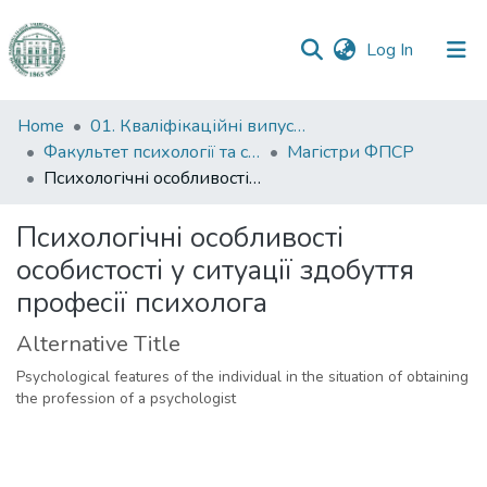
(current)
Log In
Communities
Home
01. Кваліфікаційні випускні роботи здобувачів вищої освіти
&
Факультет психології та соціальної роботи
Магістри ФПСР
Collections
Психологічні особливості особистості у ситуації здобуття професії психолога
All of DSpace
Психологічні особливості
особистості у ситуації здобуття
Statistics
професії психолога
Alternative Title
Psychological features of the individual in the situation of obtaining
the profession of a psychologist