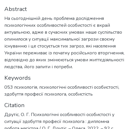
Abstract
На сьогоднішній день проблема дослідження
психологічних особливостей особистості є вкрай
актуальною, адже в сучасних умовах наше суспільство
опинилося у ситуації максимальної загрози своєму
існуванню і це стосується тих загроз, які населення
України переживає із початку російського вторгнення,
відповідно до яких змінюються умови життєдіяльності
людства, його запити і потреби.
Keywords
053 психологія
,
психологічні особливості особистості
,
здобуття професії психолога
,
особистість
Citation
Друтіс, О. Г. Психологічні особливості особистості у
ситуації здобуття професії психолога : дипломна
робота магістра / О. Г. Друтіс. – Одеса, 2022. – 92 с.