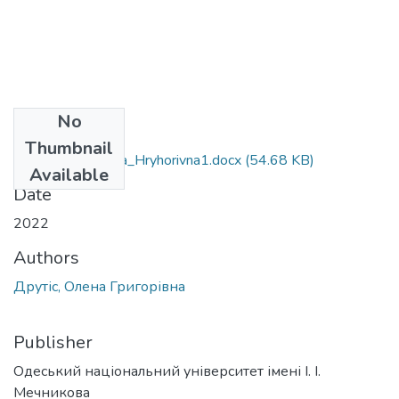
No
Files
Thumbnail
053_Drutis_Olena_Hryhorivna1.docx
(54.68 KB)
Available
Date
2022
Authors
Друтіс, Олена Григорівна
Publisher
Одеський національний університет імені І. І.
Мечникова