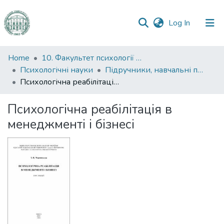
(current)
Log In
Communities
Home
10. Факультет психології та соціальної роботи
&
Психологічні науки
Підручники, навчальні посібники та інші науково- та навчально-методичні праці ФПСР (Психологічні науки)
Collections
Психологічна реабілітація в менеджменті і бізнесі
All of DSpace
Психологічна реабілітація в
менеджменті і бізнесі
Statistics