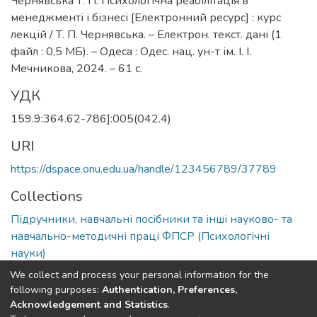
Чернявська Т. П. Психологічна реабілітація в
менеджменті і бізнесі [Електронний ресурс] : курс
лекцій / Т. П. Чернявська. – Електрон. текст. дані (1
файл : 0,5 МБ). – Одеса : Одес. нац. ун-т ім. І. І.
Мечникова, 2024. – 61 с.
УДК
159.9:364.62-786]:005(042.4)
URI
https://dspace.onu.edu.ua/handle/123456789/37789
Collections
Підручники, навчальні посібники та інші науково- та
навчально-методичні праці ФПСР (Психологічні
науки)
We collect and process your personal information for the
Full item page
following purposes:
Authentication, Preferences,
Acknowledgement and Statistics
.