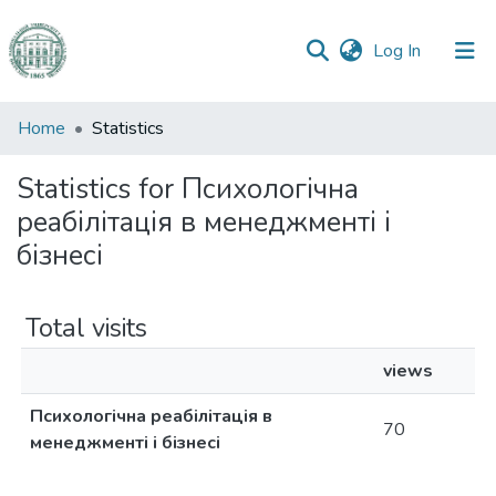
(current)
Log In
Communities
Home
Statistics
&
Collections
Statistics for Психологічна
реабілітація в менеджменті і
All of DSpace
бізнесі
Total visits
views
Психологічна реабілітація в
70
менеджменті і бізнесі