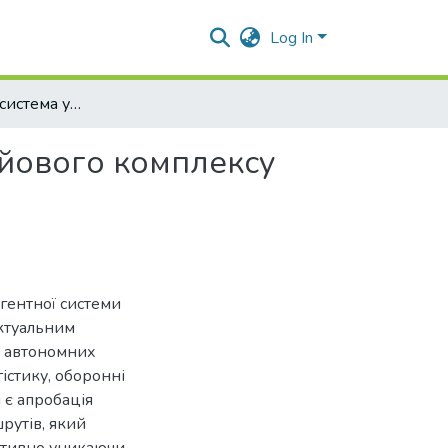
Log In
Багатоагентна система управління рухом нодів ройового комплексу
ойового комплексу
гентної системи
актуальним
ї автономних
істику, оборонні
 є апробація
рутів, який
ективно уникаючи