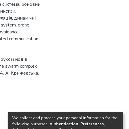
а система
,
ройовий
ейкстри
,
уляція
,
динамічні
t system
,
drone
 avoidance
,
ted communication
 рухом нодів
the swarm complex
 А. А. Крижевська.
We collect and process your personal information for the
following purposes:
Authentication, Preferences,