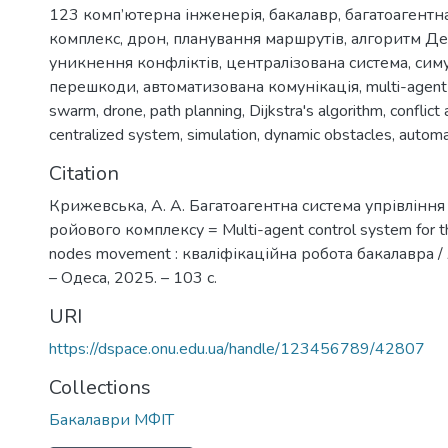
123 комп’ютерна інженерія
,
бакалавр
,
багатоагентн
комплекс
,
дрон
,
планування маршрутів
,
алгоритм Д
уникнення конфліктів
,
централізована система
,
сим
перешкоди
,
автоматизована комунікація
,
multi-agen
swarm
,
drone
,
path planning
,
Dijkstra's algorithm
,
conflict
centralized system
,
simulation
,
dynamic obstacles
,
automa
Citation
Крижевська, А. А. Багатоагентна система упрівління
ройового комплексу = Multi-agent control system for 
nodes movement : кваліфікаційна робота бакалавра /
– Одеса, 2025. – 103 с.
URI
https://dspace.onu.edu.ua/handle/123456789/42807
Collections
Бакалаври МФІТ