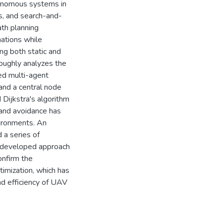
utonomous systems in
ns, and search-and-
th planning
nations while
ing both static and
roughly analyzes the
zed multi-agent
and a central node
Dijkstra's algorithm
 and avoidance has
vironments. An
 a series of
e developed approach
onfirm the
ptimization, which has
and efficiency of UAV