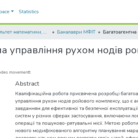
Space
Statistics
Факультет математики, фізики та інформаційних технологій
Бакалаври МФІТ
ма управління рухом нодів р
nodes movementt
Abstract
Кваліфікаційна робота присвячена розробці багатоа
управління рухом нодів ройового комплексу, що є 
завданням для ефективної та безпечної експлуатаці
систем у різних сферах застосування, включаючи лог
операції та пошуково-рятувальні місії. Метою роботи
нового модифікованого алгоритму планування марш
дозволяє кільком дронам досягати своїх цілей, еф