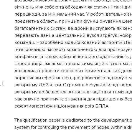
зіткнень між собою та обходячи як статичні, так і ди
перешкоди, за мінімальний час. У роботі детально ан
предметна область, принципи функціонування цен
багатоагентних систем, де дрони виступають як сен
передають дані, а центральний вузол агрегує інфор
команди. Розроблено модифікований алгоритм Дей
інтегрованою часовою компонентою для прогнозув
конфліктів, а також забезпечено його адаптивність 
середовища. Імплементована симуляційна система з 
дозволила провести серію експериментальних досл
порівнявши ефективність розробленого підходу з 
І.
алгоритму Дейкстри. Отримані результати підтверд
алгоритму до безконфліктної навігації та оптимізаці
має значне практичне значення для підвищення без
ефективності функціонування роїв БПЛА.
The qualification paper is dedicated to the development o
system for controlling the movement of nodes within a d