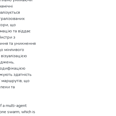
намічні
алізується
тралізованих
сори, що
мацію та віддає
кстри з
ання та уникнення
до мінливого
візуалізацією
іджень,
модифікацією
жують здатність
ї маршрутів, що
пеки та
f a multi-agent
rone swarm, which is