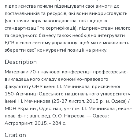
підприємства почали підвищувати свої вимоги до
постачальників та ресурсів, які вони використовують
(як з точки зору законодавства, так і щодо їх
стандартизації та сертифікації), підприємствам малого
та середнього бізнесу також необхідно інтегрувати
КСВ в свою систему управління, щоб мати можливість
зберегти свої конкурентні позиції на ринку.
Description
Матеріали 70-ї наукової конференції професорсько-
викладацького складу економіко-правового
факультету ОНУ імені І. І. Мечникова, присвяченої
150-й річниці Одеського національного університету
імені І. І. Мечникова (25-27 листоп. 2015 р., м. Одеса) /
МОН України ; Одес. нац. ун-т ім. І. І. Мечникова ; екон.-
прав. ф-т ; відп. ред. О. О. Нігреєва. — Одеса :
Астропринт, 2015. - 284 с.
Citation