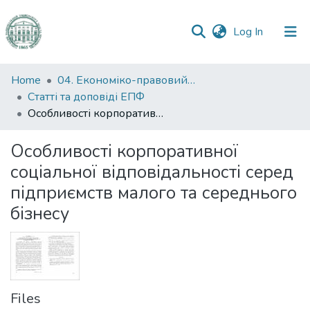
(current)
Log In
Communities
Home
04. Економіко-правовий факультет
&
Статті та доповіді ЕПФ
Collections
Особливості корпоративної соціальної відповідальності серед підприємств малого та середнього бізнесу
All of DSpace
Особливості корпоративної
соціальної відповідальності серед
Statistics
підприємств малого та середнього
бізнесу
Files