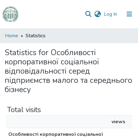
(current)
Log In
Communities
Home
Statistics
&
Collections
Statistics for Особливості
корпоративної соціальної
All of DSpace
відповідальності серед
підприємств малого та середнього
бізнесу
Total visits
views
Особливості корпоративної соціальної