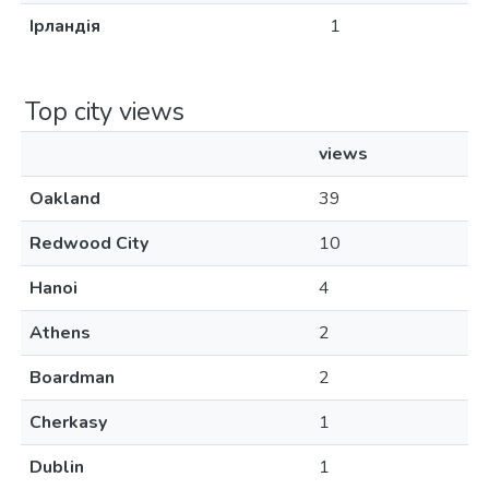
Ірландія
1
Top city views
views
Oakland
39
Redwood City
10
Hanoi
4
Athens
2
Boardman
2
Cherkasy
1
Dublin
1