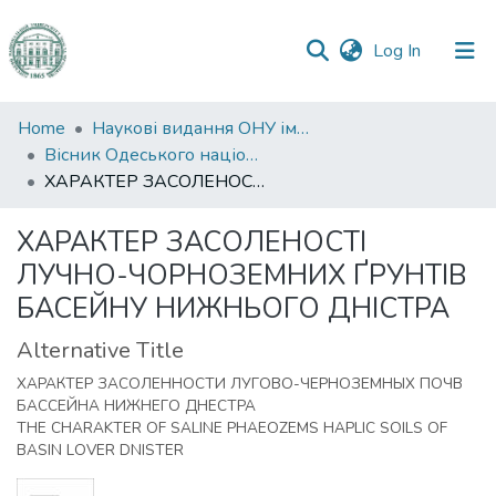
(current)
Log In
Communities
Home
Наукові видання ОНУ імені І. І. Мечникова
&
Вісник Одеського національного університету. Географічні та геологічні науки
Collections
ХАРАКТЕР ЗАСОЛЕНОСТІ ЛУЧНО-ЧОРНОЗЕМНИХ ҐРУНТІВ БАСЕЙНУ НИЖНЬОГО ДНІСТРА
All of DSpace
ХАРАКТЕР ЗАСОЛЕНОСТІ
ЛУЧНО-ЧОРНОЗЕМНИХ ҐРУНТІВ
Statistics
БАСЕЙНУ НИЖНЬОГО ДНІСТРА
Alternative Title
ХАРАКТЕР ЗАСОЛЕННОСТИ ЛУГОВО-ЧЕРНОЗЕМНЫХ ПОЧВ
БАССЕЙНА НИЖНЕГО ДНЕСТРА
THE CHARAKTER OF SALINE РНAEOZEMS HAPLIC SOILS OF
BASIN LOVER DNISTER