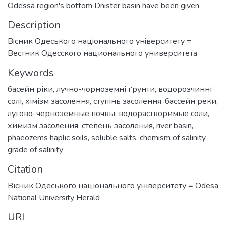
Odessa region's bottom Dnister basin have been given
Description
Вiсник Одеського нацiонального унiверситету =
Вестник Одесского национального университета
Keywords
басейн ріки
,
лучно-чорноземні ґрунти
,
водорозчинні
солі
,
хімізм засолення
,
ступінь засолення
,
бассейн реки
,
лугово-черноземные почвы
,
водорастворимые соли
,
химизм засоления
,
степень засоления
,
river basin
,
phaeozems haplic soils
,
soluble salts
,
chemism of salinity
,
grade of salinity
Citation
Вісник Одеського національного університету = Odesa
National University Herald
URI