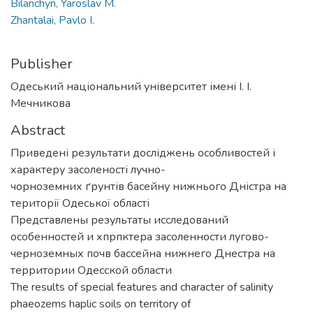
Bilanchyn, Yaroslav M.
Zhantalai, Pavlo I.
Publisher
Одеський національний університет імені І. І.
Мечникова
Abstract
Приведені результати досліджень особливостей і
характеру засоленості лучно-
чорноземних ґрунтів басейну нижнього Дністра на
території Одеської області
Представлены результаты исследований
особенностей и хпрпктера засоленности лугово-
черноземных почв бассейна нижнего Днестра на
территории Одесской области
The results of special features and character of salinity
phaeozems haplic soils on territory of