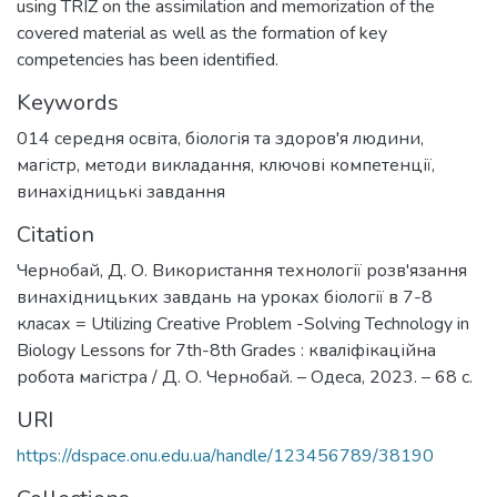
using TRIZ on the assimilation and memorization of the
covered material as well as the formation of key
competencies has been identified.
Keywords
014 середня освіта
,
біологія та здоров'я людини
,
магістр
,
методи викладання
,
ключові компетенції
,
винахідницькі завдання
Citation
Чернобай, Д. О. Використання технології розв'язання
винахідницьких завдань на уроках біології в 7-8
класах = Utilizing Creative Problem -Solving Technology in
Biology Lessons for 7th-8th Grades : кваліфікаційна
робота магістра / Д. О. Чернобай. – Одеса, 2023. – 68 с.
URI
https://dspace.onu.edu.ua/handle/123456789/38190