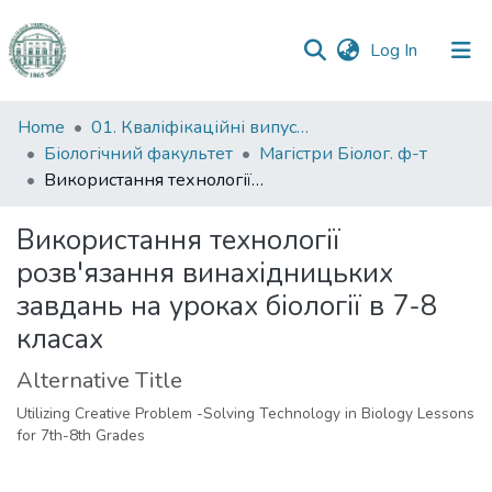
(current)
Log In
Communities
Home
01. Кваліфікаційні випускні роботи здобувачів вищої освіти
&
Біологічний факультет
Магістри Біолог. ф-т
Collections
Використання технології розв'язання винахідницьких завдань на уроках біології в 7-8 класах
All of DSpace
Використання технології
розв'язання винахідницьких
Statistics
завдань на уроках біології в 7-8
класах
Alternative Title
Utilizing Creative Problem -Solving Technology in Biology Lessons
for 7th-8th Grades