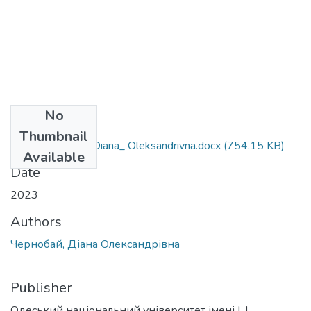
No
Files
Thumbnail
014_Chernobay_Diana_ Oleksandrivna.docx
(754.15 KB)
Available
Date
2023
Authors
Чернобай, Діана Олександрівна
Publisher
Одеський національний університет імені І. І.