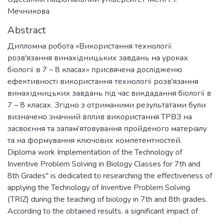
Мечникова
Abstract
Дипломна робота «Використання технології
розв'язання винахідницьких завдань на уроках
біології в 7 – 8 класах» присвячена дослідженю
ефективності використання технології розв'язання
винахідницьких завдань під час викдадання біології в
7 – 8 класах. Згідно з отриманими результатами були
визначено значний вплив використання ТРВЗ на
засвоєння та запам’ятовування пройденого матеріалу
та на формування ключових компетентностей.
Diploma work Implementation of the Technology of
Inventive Problem Solving in Biology Classes for 7th and
8th Grades" is dedicated to researching the effectiveness of
applying the Technology of Inventive Problem Solving
(TRIZ) during the teaching of biology in 7th and 8th grades.
According to the obtained results, a significant impact of