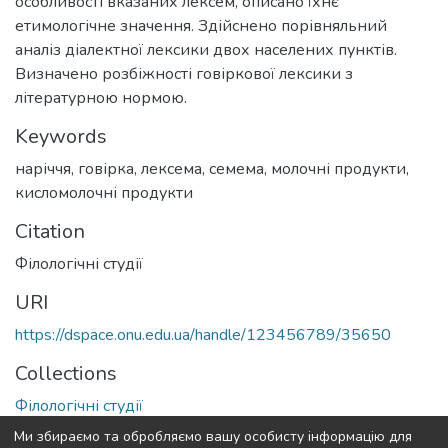
особливості вказаних лексем, описано їхнє
етимологічне значення. Здійснено порівняльний
аналіз діалектної лексики двох населених пунктів.
Визначено розбіжності говіркової лексики з
літературною нормою.
Keywords
наріччя
,
говірка
,
лексема
,
семема
,
молочні продукти
,
кисломолочні продукти
Citation
Філологічні студії
URI
https://dspace.onu.edu.ua/handle/123456789/35650
Collections
Філологічні студії
Ми збираємо та обробляємо вашу особисту інформацію для