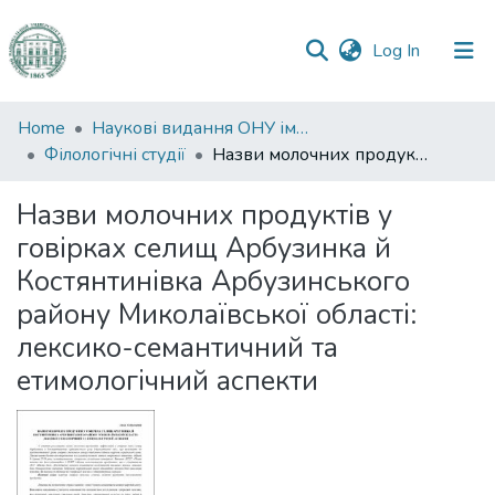
(current)
Log In
Communities
Home
Наукові видання ОНУ імені І. І. Мечникова
&
Філологічні студії
Назви молочних продуктів у говірках селищ Арбузинка й Костянтинівка Арбузинського району Миколаївської області: лексико-семантичний та етимологічний аспекти
Collections
Назви молочних продуктів у
All of DSpace
говірках селищ Арбузинка й
Костянтинівка Арбузинського
Statistics
району Миколаївської області:
лексико-семантичний та
етимологічний аспекти