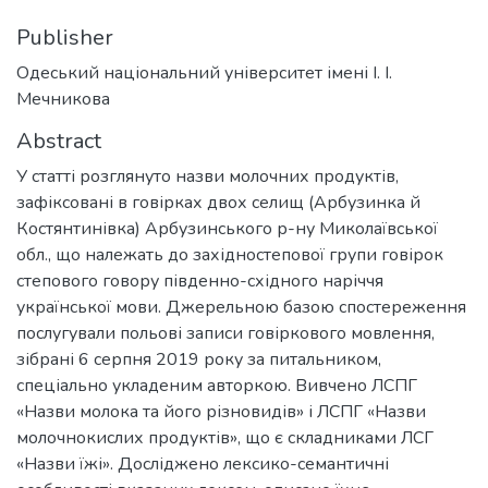
Publisher
Одеський національний університет імені І. І.
Мечникова
Abstract
У статті розглянуто назви молочних продуктів,
зафіксовані в говірках двох селищ (Арбузинка й
Костянтинівка) Арбузинського р-ну Миколаївської
обл., що належать до західностепової групи говірок
степового говору південно-східного наріччя
української мови. Джерельною базою спостереження
послугували польові записи говіркового мовлення,
зібрані 6 серпня 2019 року за питальником,
спеціально укладеним авторкою. Вивчено ЛСПГ
«Назви молока та його різновидів» і ЛСПГ «Назви
молочнокислих продуктів», що є складниками ЛСГ
«Назви їжі». Досліджено лексико-семантичні