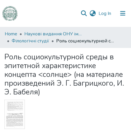
(current)
Log In
Communities
Home
Наукові видання ОНУ імені І. І. Мечникова
&
Філологічні студії
Роль социокультурной среды в эпитетной характеристике концепта <солнце> (на материале произведений Э. Г. Багрицкого, И. Э. Бабеля)
Collections
Роль социокультурной среды в
All of DSpace
эпитетной характеристике
концепта <солнце> (на материале
Statistics
произведений Э. Г. Багрицкого, И.
Э. Бабеля)