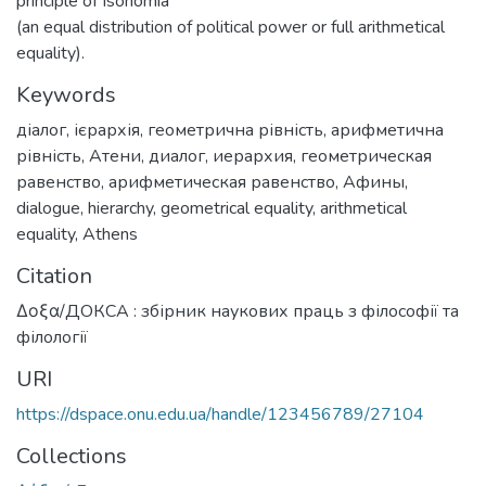
principle of Isonomia
(an equal distribution of political power or full arithmetical
equality).
Keywords
діалог
,
ієрархія
,
геометрична рівність
,
арифметична
рівність
,
Атени
,
диалог
,
иерархия
,
геометрическая
равенство
,
арифметическая равенство
,
Афины
,
dialogue
,
hierarchy
,
geometrical equality
,
arithmetical
equality
,
Athens
Citation
Δοξα/ДОКСА : збірник наукових праць з філософії та
філології
URI
https://dspace.onu.edu.ua/handle/123456789/27104
Collections