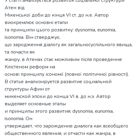
У статті аналізується розвиток соціальної структури
Атен від
Мікенської доби до кінця VI ст. до н.е. Автор
виокремлює основні етапи
та принципи цього розвитку: dysnomia, еunomia,
isonomia. Він стверджує,
що зародження діалогу як загальносуспільного явища,
та почасти як
жанру, в Атенах стає можливим після проведення
Клістеном реформ на
основі принципу ісономії (повної політичної рівності).
В статье анализируется развитие социальной
структуры Афин от
микенской эпохи до конца VI в. до н.э. Автор
выделяет основные этапы
и принципы этого развития: dysnomia, еunomia,
isonomia. Он
утверждает, что зарождение диалога как всеобщего
общественного явления, и отчасти как жанра, в