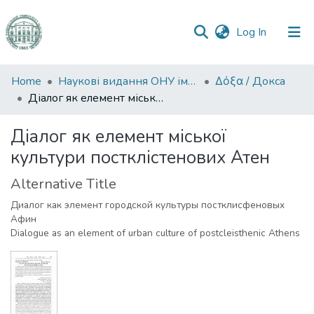
(current)
Log In
Communities
Home
Наукові видання ОНУ імені І. І. Мечникова
Δόξα / Докса
&
Діалог як елемент міської культури постклістенових Атен
Collections
Діалог як елемент міської
All of DSpace
культури постклістенових Атен
Statistics
Alternative Title
Диалог как элемент городской культуры постклисфеновых
Афин
Dialogue as an element of urban culture of postcleisthenic Athens