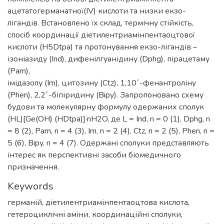
ацетатогерманатної(IV) кислоти та низки екзо-
лігандів. Встановлено їх склад, термічну стійкість,
спосіб координації діетилентриамінпентаоцтової
кислоти (H5Dtpa) та протонування екзо-лігандів –
ізоніазиду (Ind), дифенілгуанідину (Dphg), пірацетаму
(Pam),
імідазолу (Im), цитозину (Ctz), 1,10´-фенантроліну
(Phen), 2,2´-біпіридину (Bipy). Запропоновано схему
будови та молекулярну формулу одержаних сполук
(HL)[Ge(OH) (HDtpa)]·nH2O, де L = Ind, n = 0 (1), Dphg, n
= 8 (2), Pam, n = 4 (3), Im, n = 2 (4), Ctz, n = 2 (5), Phen, n =
5 (6), Bipy, n = 4 (7). Одержані сполуки представляють
інтерес як перспективні засоби біомедичного
призначення.
Keywords
германій
,
діетилентриамінпентаоцтова кислота
,
гетероциклічні аміни
,
координаційні сполуки
,