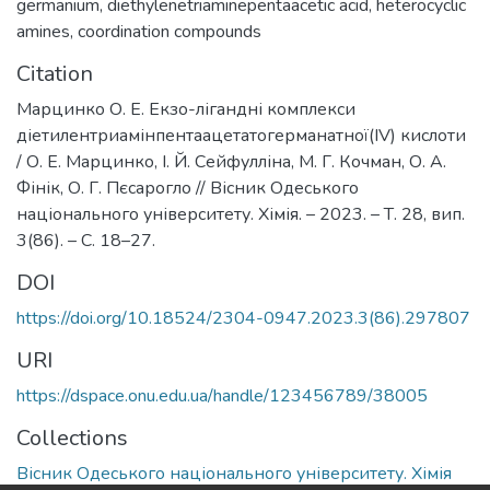
germanium
,
diethylenetriaminepentaacetic acid
,
heterocyclic
amines
,
coordination compounds
Citation
Марцинко О. Е. Екзо-лігандні комплекси
діетилентриамінпентаацетатогерманатної(IV) кислоти
/ О. Е. Марцинко, І. Й. Сейфулліна, М. Г. Кочман, О. А.
Фінік, О. Г. Пєсарогло // Вісник Одеського
національного університету. Хімія. – 2023. – Т. 28, вип.
3(86). – С. 18–27.
DOI
https://doi.org/10.18524/2304-0947.2023.3(86).297807
URI
https://dspace.onu.edu.ua/handle/123456789/38005
Collections
Вісник Одеського національного університету. Хімія