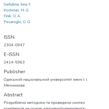
Seifullina, Inna Y.
Kochman, M. G.
Finik, O. A.
Pesaroglo, O. G.
ISSN
2304-0947
E-ISSN
2414-5963
Publisher
Одеський національний університет імені І. І.
Мечникова
Abstract
Розроблено методики та проведено синтез
комплексів на основі діетилентриамінпента-