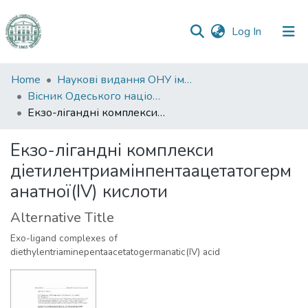
(current)
Log In
Communities
Home
Наукові видання ОНУ імені І. І. Мечникова
&
Вісник Одеського національного університету. Хімія
Collections
Екзо-лігандні комплекси діетилентриамінпентаацетатогерманатної(IV) кислоти
All of DSpace
Екзо-лігандні комплекси
діетилентриамінпентаацетатогерм
Statistics
анатної(IV) кислоти
Alternative Title
Exo-ligand complexes of
diethylentriaminepentaacetatogermanatic(IV) acid