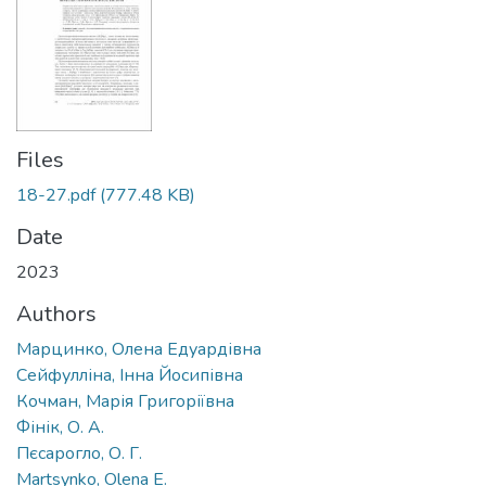
Files
18-27.pdf
(777.48 KB)
Date
2023
Authors
Марцинко, Олена Едуардівна
Сейфулліна, Інна Йосипівна
Кочман, Марія Григоріївна
Фінік, О. А.
Пєсарогло, О. Г.
Martsynko, Olena E.