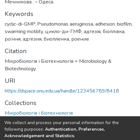
Мечникова . – Одеса.
Keywords
cyclic-di-GMP
,
Pseudomonas aeruginosa
,
adhesion
,
biofilm
,
swarming motility
,
цикло-ди-ГМФ
,
адгезія
,
біоплівка
,
роїння
,
адгезия
,
биопленка
,
роение
Citation
Мікробіологія і Біотехнологія = Microbiology &
Biotechnology
URI
https://dspace.onu.edu.ua/handle/123456789/8418
Collections
Мікробіологія і біотехнологія
We collect and process your personal information for the
Full item page
following purposes:
Authentication, Preferences,
Acknowledgement and Statistics
.