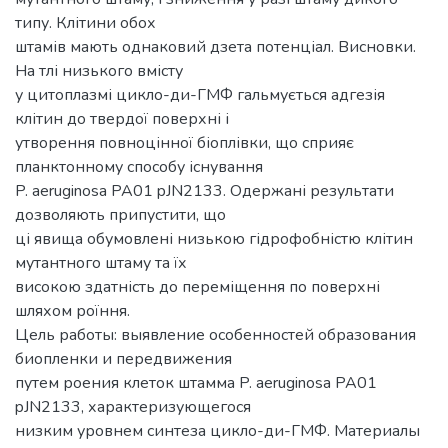
типу. Клітини обох
штамів мають однаковий дзета потенціал. Висновки.
На тлі низького вмісту
у цитоплазмі цикло-ди-ГМФ гальмується адгезія
клітин до твердої поверхні і
утворення повноцінної біоплівки, що сприяє
планктонному способу існування
P. aeruginosa PA01 pJN2133. Одержані результати
дозволяють припустити, що
ці явища обумовлені низькою гідрофобністю клітин
мутантного штаму та їх
високою здатність до переміщення по поверхні
шляхом роїння.
Цель работы: выявление особенностей образования
биопленки и передвижения
путем роения клеток штамма P. aeruginosa PA01
pJN2133, характеризующегося
низким уровнем синтеза цикло-ди-ГМФ. Материалы