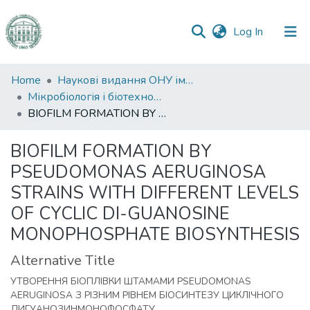
(current)
Log In
Communities
Home
Наукові видання ОНУ імені І. І. Мечникова
&
Мікробіологія і біотехнологія
Collections
BIOFILM FORMATION BY PSEUDOMONAS AERUGINOSA STRAINS WITH DIFFERENT LEVELS OF CYCLIC DI-GUANOSINE MONOPHOSPHATE BIOSYNTHESIS
All of DSpace
BIOFILM FORMATION BY
PSEUDOMONAS AERUGINOSA
Statistics
STRAINS WITH DIFFERENT LEVELS
OF CYCLIC DI-GUANOSINE
MONOPHOSPHATE BIOSYNTHESIS
Alternative Title
УТВОРЕННЯ БІОПЛІВКИ ШТАМАМИ PSEUDOMONAS
AERUGINOSA З РІЗНИМ РІВНЕМ БІОСИНТЕЗУ ЦИКЛІЧНОГО
ДИГУАНОЗИНМОНОФОСФАТУ