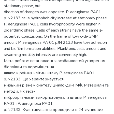
stationary phase, but
direction of changes was opposite. P. aeruginosa PA01
pJN2133 cells hydrophobicity increase at stationary phase.
P. aeruginosa PA01 cells hydrophobicity were higher in
logarithmic phase. Cells of each strains have the same z-
potential. Conclusions. On the frame of low c-di-GMP
amount P. aeruginosa PA 01 pJN 2133 have low adhesion
and biofilm formation abilities. Planktonic cells amount and
swarming motility intensity are conversely high.
Мета роботи: встановлення особливостей утворення
біоплівки та переміщення
шляхом роїння клітин штаму P. aeruginosa PA01
pJN2133, що характеризується
низьким рівнем синтезу цикло-ди-ГМФ. Матеріали та
методи. Як тест-
мікроорганізми використовували штами P. aeruginosa
PA01 і P. aeruginosa PA01
pJN2133. Культивування проводили в 24-лункових