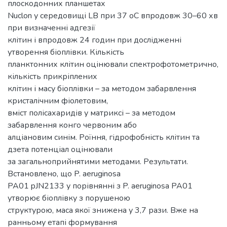
плоскодонних планшетах
Nuclon у середовищі LB при 37 оС впродовж 30–60 хв
при визначенні адгезії
клітин і впродовж 24 годин при дослідженні
утворення біоплівки. Кількість
планктонних клітин оцінювали спектрофотометрично,
кількість прикріплених
клітин і масу біоплівки – за методом забарвлення
кристалічним фіолетовим,
вміст полісахаридів у матриксі – за методом
забарвлення конго червоним або
алціановим синім. Роїння, гідрофобність клітин та
дзета потенціал оцінювали
за загальноприйнятими методами. Результати.
Встановлено, що P. aeruginosa
PA01 pJN2133 у порівнянні з P. aeruginosa PA01
утворює біоплівку з порушеною
структурою, маса якої знижена у 3,7 рази. Вже на
ранньому етапі формування