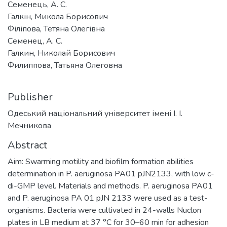
Семенець, А. С.
Галкін, Микола Борисович
Філіпова, Тетяна Олегівна
Семенец, А. С.
Галкин, Николай Борисович
Филиппова, Татьяна Олеговна
Publisher
Одеський національний університет імені І. І.
Мечникова
Abstract
Aim: Swarming motility and biofilm formation abilities
determination in P. aeruginosa PA01 pJN2133, with low c-
di-GMP level. Materials and methods. P. aeruginosa PA01
and P. aeruginosa PA 01 pJN 2133 were used as a test-
organisms. Bacteria were cultivated in 24-walls Nuclon
plates in LB medium at 37 °С for 30–60 min for adhesion