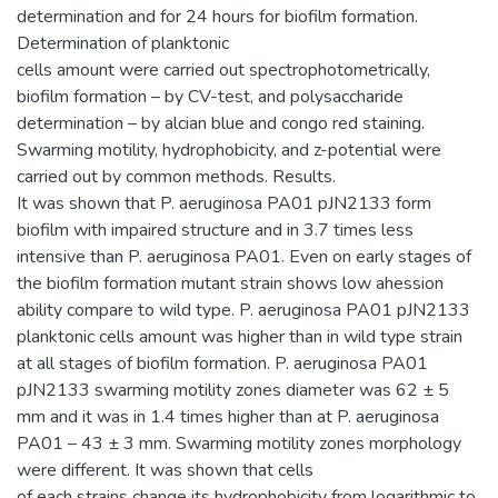
determination and for 24 hours for biofilm formation.
Determination of planktonic
cells amount were carried out spectrophotometrically,
biofilm formation – by CV-test, and polysaccharide
determination – by alcian blue and congo red staining.
Swarming motility, hydrophobicity, and z-potential were
carried out by common methods. Results.
It was shown that P. aeruginosa PA01 pJN2133 form
biofilm with impaired structure and in 3.7 times less
intensive than P. aeruginosa PA01. Even on early stages of
the biofilm formation mutant strain shows low ahession
ability compare to wild type. P. aeruginosa PA01 pJN2133
planktonic cells amount was higher than in wild type strain
at all stages of biofilm formation. P. aeruginosa PA01
pJN2133 swarming motility zones diameter was 62 ± 5
mm and it was in 1.4 times higher than at P. aeruginosa
PA01 – 43 ± 3 mm. Swarming motility zones morphology
were different. It was shown that cells
of each strains change its hydrophobicity from logarithmic to