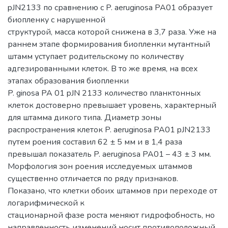
pJN2133 по сравнению с P. aeruginosa PA01 образует
биопленку с нарушенной
структурой, масса которой снижена в 3,7 раза. Уже на
раннем этапе формирования биопленки мутантный
штамм уступает родительскому по количеству
адгезированными клеток. В то же время, на всех
этапах образования биопленки
P. ginosa PA 01 pJN 2133 количество планктонных
клеток достоверно превышает уровень, характерный
для штамма дикого типа. Диаметр зоны
распространения клеток P. aeruginosa PA01 pJN2133
путем роения составил 62 ± 5 мм и в 1,4 раза
превышал показатель P. aeruginosa PA01 – 43 ± 3 мм.
Морфология зон роения исследуемых штаммов
существенно отличается по ряду признаков.
Показано, что клетки обоих штаммов при переходе от
логарифмической к
стационарной фазе роста меняют гидрофобность, но
направленность изменений носит противоположный