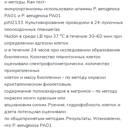
и методы. Как тест-
микроорганизмы использовали штаммы P. aeruginosa
PA01 и P. aeruginosa PA01
pJN2133. Культивирование проводили в 24-луночных
плоскодонных планшетах
Nuclon в среде LB при 37 °С в течение 30–60 мин при
определении адгезии клеток
и в течение 24 часов при исследовании образования
биопленки. Количество планктонных клеток
оценивали спектрофотометрически, количество
прикрепленных
клеток и массу биопленки – по методу окраски
кристаллическим фиолетовым,
содержание полисахаридов в матриксе – по методу
окраски конго красным или
алциановим синим. Роение, гидрофобность клеток и
дзета потенциал оценивали
по общепринятым методам. Результаты. Установлено,
что P. aeruginosa PA01