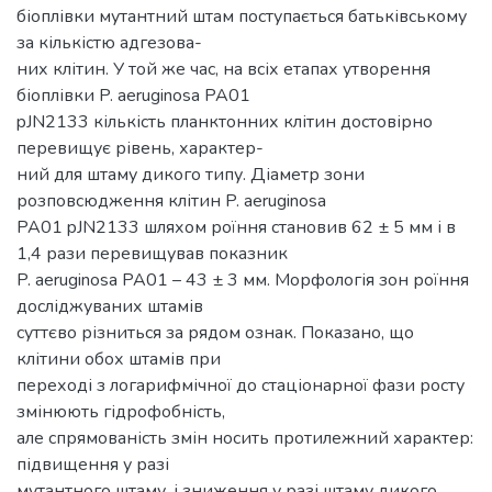
біоплівки мутантний штам поступається батьківському
за кількістю адгезова-
них клітин. У той же час, на всіх етапах утворення
біоплівки P. aeruginosa PA01
pJN2133 кількість планктонних клітин достовірно
перевищує рівень, характер-
ний для штаму дикого типу. Діаметр зони
розповсюдження клітин P. aeruginosa
PA01 pJN2133 шляхом роїння становив 62 ± 5 мм і в
1,4 рази перевищував показник
P. aeruginosa PA01 – 43 ± 3 мм. Морфологія зон роїння
досліджуваних штамів
суттєво різниться за рядом ознак. Показано, що
клітини обох штамів при
переході з логарифмічної до стаціонарної фази росту
змінюють гідрофобність,
але спрямованість змін носить протилежний характер:
підвищення у разі
мутантного штаму, і зниження у разі штаму дикого