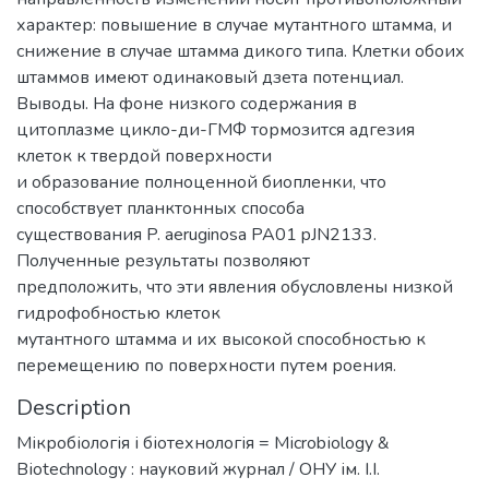
характер: повышение в случае мутантного штамма, и
снижение в случае штамма дикого типа. Клетки обоих
штаммов имеют одинаковый дзета потенциал.
Выводы. На фоне низкого содержания в
цитоплазме цикло-ди-ГМФ тормозится адгезия
клеток к твердой поверхности
и образование полноценной биопленки, что
способствует планктонных способа
существования P. aeruginosa PA01 pJN2133.
Полученные результаты позволяют
предположить, что эти явления обусловлены низкой
гидрофобностью клеток
мутантного штамма и их высокой способностью к
перемещению по поверхности путем роения.
Description
Мікробіологія і біотехнологія = Mіcrobіology &
Bіotechnology : науковий журнал / ОНУ ім. І.І.