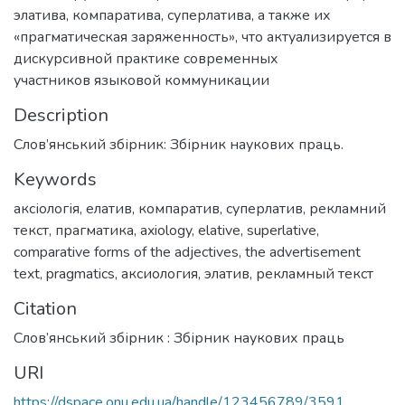
элатива, компаратива, суперлатива, а также их
«прагматическая заряженность», что актуализируется в
дискурсивной практике современных
участников языковой коммуникации
Description
Слов’янський збірник: Збірник наукових праць.
Keywords
аксіологія
,
елатив
,
компаратив
,
суперлатив
,
рекламний
текст
,
прагматика
,
axiology
,
elative
,
superlative
,
comparative forms of the adjectives
,
the advertisement
text
,
pragmatics
,
аксиология
,
элатив
,
рекламный текст
Citation
Слов’янський збірник : Збірник наукових праць
URI
https://dspace.onu.edu.ua/handle/123456789/3591