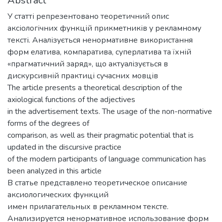
Abstract
У статті репрезентовано теоретичний опис
аксіологічних функцій прикметників у рекламному
тексті. Аналізується ненормативне використання
форм елатива, компаратива, суперлатива та їхній
«прагматичний заряд», що актуалізується в
дискурсивній практиці сучасних мовців
The article presents a theoretical description of the
axiological functions of the adjectives
in the advertisement texts. The usage of the non-normative
forms of the degrees of
comparison, as well as their pragmatic potential that is
updated in the discursive practice
of the modern participants of language communication has
been analyzed in this article
В статье представлено теоретическое описание
аксиологических функций
имен прилагательных в рекламном тексте.
Анализируется ненормативное использование форм