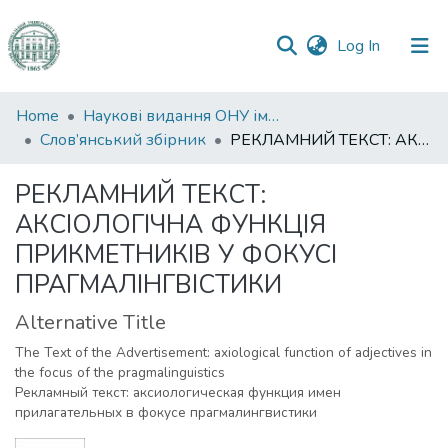
(current)
Log In
Communities
Home
Наукові видання ОНУ імені І. І. Мечникова
&
Слов’янський збірник
РЕКЛАМНИЙ ТЕКСТ: АКСІОЛОГІЧНА ФУНКЦІЯ ПРИКМЕТНИКІВ У ФОКУСІ ПРАГМАЛІНГВІСТИКИ
Collections
РЕКЛАМНИЙ ТЕКСТ:
All of DSpace
АКСІОЛОГІЧНА ФУНКЦІЯ
ПРИКМЕТНИКІВ У ФОКУСІ
Statistics
ПРАГМАЛІНГВІСТИКИ
Alternative Title
The Text of the Advertisement: axiological function of adjectives in
the focus of the pragmalinguistics
Рекламный текст: аксиологическая функция имен
прилагательных в фокусе прагмалингвистики