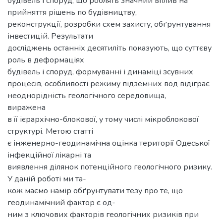
будівель і споруд, що роблять значний вплив на
прийняття рішень по будівництву,
реконструкції, розробки схем захисту, обґрунтування
інвестицій. Результати
досліджень останніх десятиліть показують, що суттєву
роль в деформаціях
будівель і споруд, формуванні і динаміці зсувних
процесів, особливості режиму підземних вод відіграє
неоднорідність геологічного середовища,
виражена
в її ієрархічно-блокової, у тому числі мікроблокової
структурі. Метою статті
є інженерно-геодинамічна оцінка території Одеської
інфекційної лікарні та
виявлення ділянок потенційного геологічного ризику.
У даній роботі ми та-
кож маємо намір обґрунтувати тезу про те, що
геодинамічний фактор є од-
ним з ключових факторів геологічних ризиків при