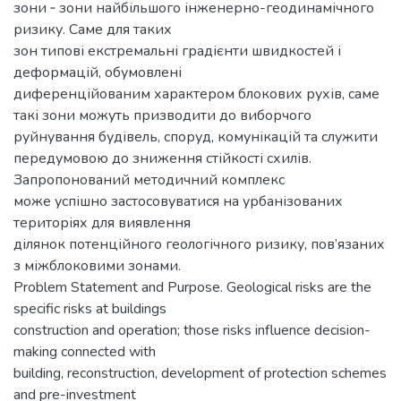
зони ‑ зони найбільшого інженерно-геодинамічного
ризику. Саме для таких
зон типові екстремальні градієнти швидкостей і
деформацій, обумовлені
диференційованим характером блокових рухів, саме
такі зони можуть призводити до виборчого
руйнування будівель, споруд, комунікацій та служити
передумовою до зниження стійкості схилів.
Запропонований методичний комплекс
може успішно застосовуватися на урбанізованих
територіях для виявлення
ділянок потенційного геологічного ризику, пов’язаних
з міжблоковими зонами.
Problem Statement and Purpose. Geological risks are the
specific risks at buildings
construction and operation; those risks influence decision-
making connected with
building, reconstruction, development of protection schemes
and pre-investment