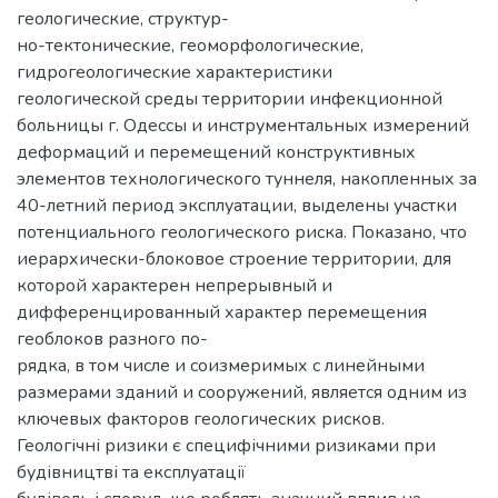
геологические, структур-
но-тектонические, геоморфологические,
гидрогеологические характеристики
геологической среды территории инфекционной
больницы г. Одессы и инструментальных измерений
деформаций и перемещений конструктивных
элементов технологического туннеля, накопленных за
40-летний период эксплуатации, выделены участки
потенциального геологического риска. Показано, что
иерархически-блоковое строение территории, для
которой характерен непрерывный и
дифференцированный характер перемещения
геоблоков разного по-
рядка, в том числе и соизмеримых с линейными
размерами зданий и сооружений, является одним из
ключевых факторов геологических рисков.
Геологічні ризики є специфічними ризиками при
будівництві та експлуатації