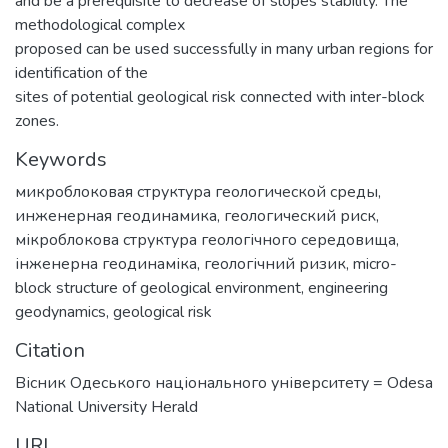
and be a prerequisite to decrease of slopes stability. The
methodological complex
proposed can be used successfully in many urban regions for
identification of the
sites of potential geological risk connected with inter-block
zones.
Keywords
микроблоковая структура геологической среды
,
инженерная геодинамика
,
геологический риск
,
мікроблокова структура геологічного середовища
,
інженерна геодинаміка
,
геологічний ризик
,
micro-
block structure of geological environment
,
engineering
geodynamics
,
geological risk
Citation
Вісник Одеського національного університету = Odesa
National University Herald
URI