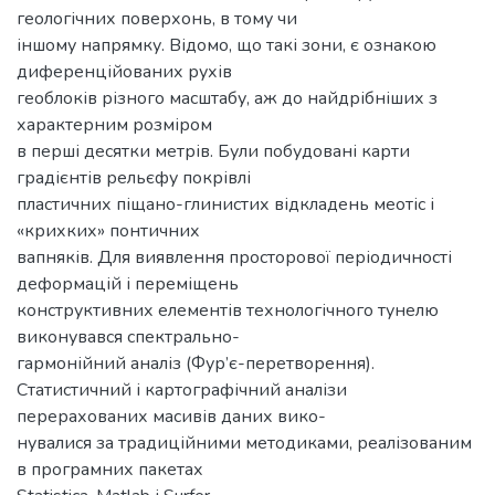
геологічних поверхонь, в тому чи
іншому напрямку. Відомо, що такі зони, є ознакою
диференційованих рухів
геоблоків різного масштабу, аж до найдрібніших з
характерним розміром
в перші десятки метрів. Були побудовані карти
градієнтів рельєфу покрівлі
пластичних піщано-глинистих відкладень меотіс і
«крихких» понтичних
вапняків. Для виявлення просторової періодичності
деформацій і переміщень
конструктивних елементів технологічного тунелю
виконувався спектрально-
гармонійний аналіз (Фур’є-перетворення).
Статистичний і картографічний аналізи
перерахованих масивів даних вико-
нувалися за традиційними методиками, реалізованим
в програмних пакетах