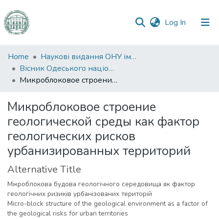
(current)
Log In
Communities
Home
Наукові видання ОНУ імені І. І. Мечникова
&
Вісник Одеського національного університету. Географічні та геологічні науки
Collections
Микроблоковое строение геологической среды как фактор геологических рисков урбанизированных территорий
All of DSpace
Микроблоковое строение
геологической среды как фактор
Statistics
геологических рисков
урбанизированных территорий
Alternative Title
Мікроблокова будова геологічного середовища як фактор
геологічних ризиків урбанізованих територій
Micro-block structure of the geological environment as a factor of
the geological risks for urban territories