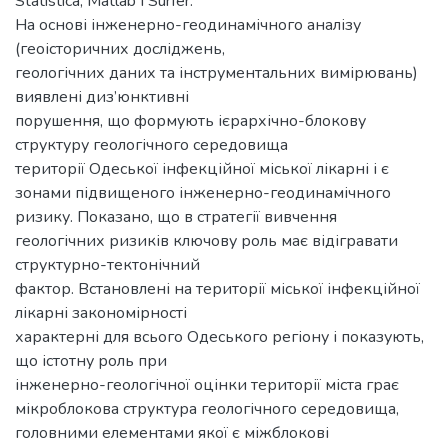
Statistica, Matlab і Surfer.
На основі інженерно-геодинамічного аналізу
(геоісторичних досліджень,
геологічних даних та інструментальних вимірювань)
виявлені диз’юнктивні
порушення, що формують ієрархічно-блокову
структуру геологічного середовища
території Одеської інфекційної міської лікарні і є
зонами підвищеного інженерно-геодинамічного
ризику. Показано, що в стратегії вивчення
геологічних ризиків ключову роль має відігравати
структурно-тектонічний
фактор. Встановлені на території міської інфекційної
лікарні закономірності
характерні для всього Одеського регіону і показують,
що істотну роль при
інженерно-геологічної оцінки території міста грає
мікроблокова структура геологічного середовища,
головними елементами якої є міжблокові