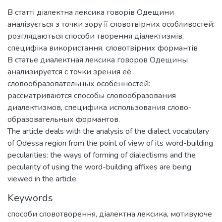
В статті діалектна лексика говорів Одещини
аналізується з точки зору її словотвірних особливостей:
розглядаються способи творення діалектизмів,
специфіка використання. словотвірних формантів
В статье диалектная лексика говоров Одещины
анализируется с точки зрения её
словообразовательных особенностей:
рассматриваются способы словообразования
диалектизмов, специфика использования слово-
образовательных формантов.
The article deals with the analysis of the dialect vocabulary
of Odessa region from the point of view of its word-building
pecularities: the ways of forming of dialectisms and the
pecularity of using the word-building affixes are being
viewed in the article.
Keywords
способи словотворення
,
діалектна лексика
,
мотивуюче