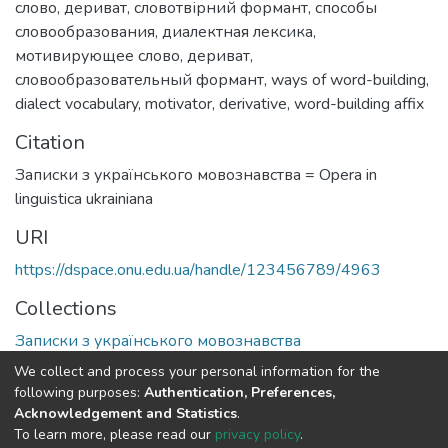
слово
,
дериват
,
словотвірний формант
,
способы
словообразования
,
диалектная лексика
,
мотивирующее слово
,
дериват
,
словообразовательный формант
,
ways of word-building
,
dialect vocabulary
,
motivator
,
derivative
,
word-building affix
Citation
Записки з українського мовознавства = Opera in
linguistica ukrainiana
URI
https://dspace.onu.edu.ua/handle/123456789/4963
Collections
Записки з українського мовознавства
We collect and process your personal information for the
Full item page
following purposes:
Authentication, Preferences,
Acknowledgement and Statistics
.
To learn more, please read our
privacy policy
.
DSpace software
copyright © 2009-2026
LYRASIS