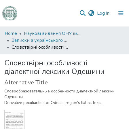
(current)
Log In
Communities
Home
Наукові видання ОНУ імені І. І. Мечникова
&
Записки з українського мовознавства
Collections
Словотвірні особливості діалектної лексики Одещини
All of DSpace
Словотвірні особливості
діалектної лексики Одещини
Statistics
Alternative Title
Словообразовательные особенности диалектной лексики
Одещины.
Derivative peculiarities of Odessa region’s lialect lexis.