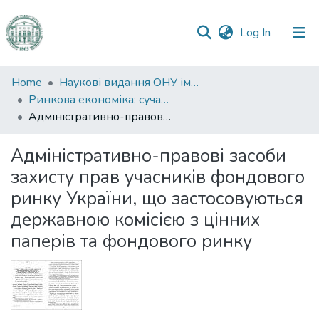
(current)
Log In
Communities
Home
Наукові видання ОНУ імені І. І. Мечникова
&
Ринкова економіка: сучасна теорія і практика управління
Collections
Адміністративно-правові засоби захисту прав учасників фондового ринку України, що застосовуються державною комісією з цінних паперів та фондового ринку
All of DSpace
Адміністративно-правові засоби
захисту прав учасників фондового
Statistics
ринку України, що застосовуються
державною комісією з цінних
паперів та фондового ринку