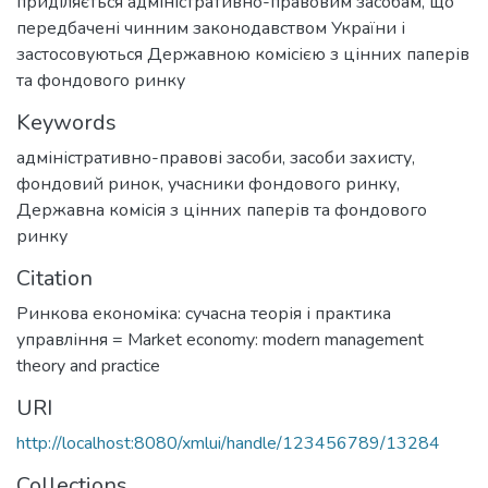
приділяється адміністративно-правовим засобам, що
передбачені чинним законодавством України і
застосовуються Державною комісією з цінних паперів
та фондового ринку
Keywords
адміністративно-правові засоби
,
засоби захисту
,
фондовий ринок
,
учасники фондового ринку
,
Державна комісія з цінних паперів та фондового
ринку
Citation
Ринкова економіка: сучасна теорія і практика
управління = Market economy: modern management
theory and practice
URI
http://localhost:8080/xmlui/handle/123456789/13284
Collections