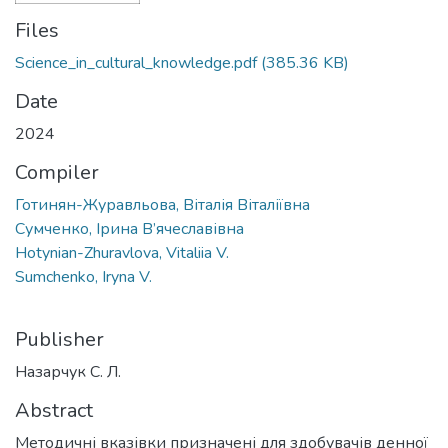
Files
Science_in_cultural_knowledge.pdf
(385.36 KB)
Date
2024
Compiler
Готинян-Журавльова, Віталія Віталіївна
Сумченко, Ірина В’ячеславівна
Hotynian-Zhuravlova, Vitaliia V.
Sumchenko, Iryna V.
Publisher
Назарчук С. Л.
Abstract
Методичні вказівки призначені для здобувачів денної