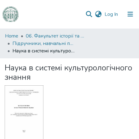
(current)
Log In
Communities
Home
06. Факультет історії та філософії
&
Підручники, навчальні посібники та інші науково- та навчально-методичні праці ФІФ
Collections
Наука в системі культурологічного знання
All of DSpace
Наука в системі культурологічного
знання
Statistics