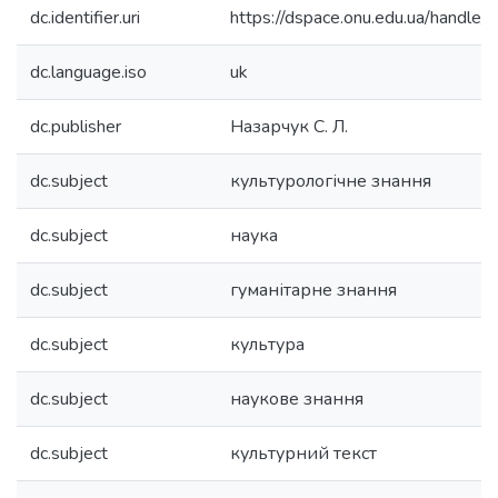
dc.identifier.uri
https://dspace.onu.edu.ua/hand
dc.language.iso
uk
dc.publisher
Назарчук С. Л.
dc.subject
культурологічне знання
dc.subject
наука
dc.subject
гуманітарне знання
dc.subject
культура
dc.subject
наукове знання
dc.subject
культурний текст