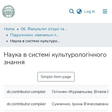
(current)
Log In
Communities
Home
06. Факультет історії та філософії
&
Підручники, навчальні посібники та інші науково- та навчально-методичні праці ФІФ
Collections
Наука в системі культурологічного знання
All of DSpace
Наука в системі культурологічного
знання
Statistics
Simple item page
dc.contributor.compiler
Готинян-Журавльова, Віталія Віт
dc.contributor.compiler
Сумченко, Ірина В’ячеславівна