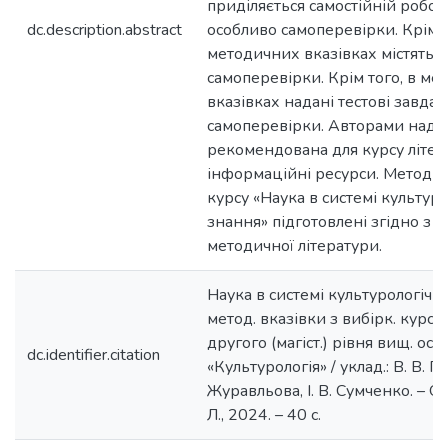
приділяється самостійній роботі
dc.description.abstract
особливо самоперевірки. Крім п
методичних вказівках містятьс
самоперевірки. Крім того, в м
вказівках надані тестові завда
самоперевірки. Авторами нада
рекомендована для курсу літера
інформаційні ресурси. Методич
курсу «Наука в системі культур
знання» підготовлені згідно з 
методичної літератури.
Наука в системі культурологічно
метод. вказівки з вибірк. курсу
другого (магіст.) рівня вищ. осв
dc.identifier.citation
«Культурологія» / уклад.: В. В. Г
Журавльова, І. В. Сумченко. – Од
Л., 2024. – 40 с.