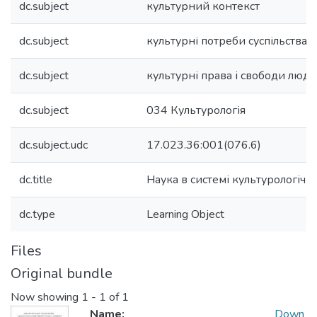
dc.subject
культурний контекст
dc.subject
культурні потреби суспільства
dc.subject
культурні права і свободи люд
dc.subject
034 Культурологія
dc.subject.udc
17.023.36:001(076.6)
dc.title
Наука в системі культурологічн
dc.type
Learning Object
Files
Original bundle
Now showing
1 - 1 of 1
Name:
Down