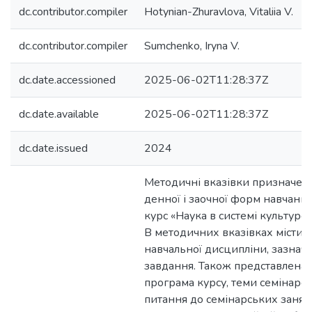
dc.contributor.compiler
Hotynian-Zhuravlova, Vitaliia V.
dc.contributor.compiler
Sumchenko, Iryna V.
dc.date.accessioned
2025-06-02T11:28:37Z
dc.date.available
2025-06-02T11:28:37Z
dc.date.issued
2024
Методичні вказівки призначені
денної і заочної форм навчання
курс «Наука в системі культурол
В методичних вказівках містит
навчальної дисципліни, зазначає
завдання. Також представлена
програма курсу, теми семінарсь
питання до семінарських занять