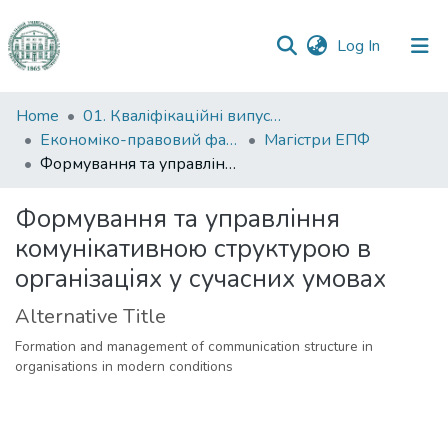
(current)
Log In
Communities
Home
01. Кваліфікаційні випускні роботи здобувачів вищої освіти
&
Економіко-правовий факультет
Магістри ЕПФ
Collections
Формування та управління комунікативною структурою в організаціях у сучасних умовах
All of DSpace
Формування та управління
комунікативною структурою в
Statistics
організаціях у сучасних умовах
Alternative Title
Formation and management of communication structure in
organisations in modern conditions