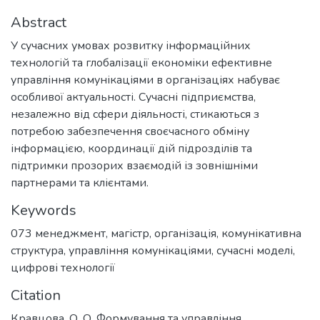
Abstract
У сучасних умовах розвитку інформаційних
технологій та глобалізації економіки ефективне
управління комунікаціями в організаціях набуває
особливої актуальності. Сучасні підприємства,
незалежно від сфери діяльності, стикаються з
потребою забезпечення своєчасного обміну
інформацією, координації дій підрозділів та
підтримки прозорих взаємодій із зовнішніми
партнерами та клієнтами.
Keywords
073 менеджмент
,
магістр
,
організація
,
комунікативна
структура
,
управління комунікаціями
,
сучасні моделі
,
цифрові технології
Citation
Кравцова, О. О. Формування та управління