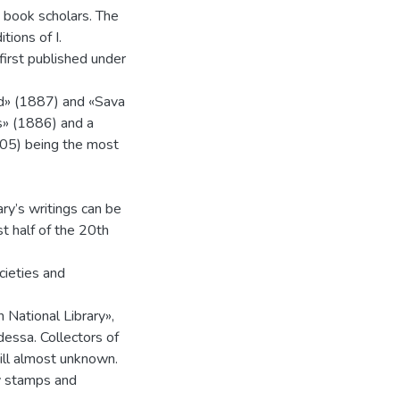
d book scholars. The
tions of I.
first published under
d» (1887) and «Sava
s» (1886) and a
05) being the most
ary’s writings can be
st half of the 20th
cieties and
 National Library»,
dessa. Collectors of
ill almost unknown.
by stamps and