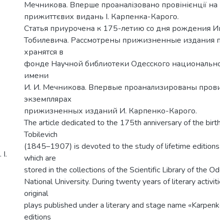
Мечникова. Вперше проаналізовано провінієнції на
прижиттєвих видань І. Карпенка-Карого.
Статья приурочена к 175-летию со дня рождения И
Тобилевича. Рассмотрены прижизненные издания п
хранятся в
фонде Научной библиотеки Одесского национально
имени
И. И. Мечникова. Впервые проанализированы про
экземплярах
прижизненных изданий И. Карпенко-Карого.
The article dedicated to the 175th anniversary of the birt
Tobilevich
(1845–1907) is devoted to the study of lifetime editions 
І.
which are
stored in the collections of the Scientific Library of the O
National University. During twenty years of literary activi
original
plays published under a literary and stage name «Karpenk
editions