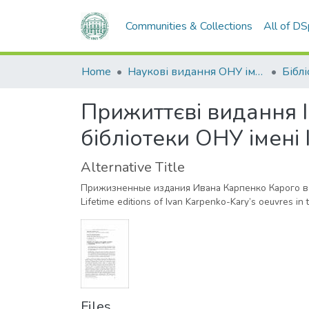
Communities & Collections
All of D
Home
Наукові видання ОНУ імені І. І. Мечникова
Бібл
Прижиттєві видання 
бібліотеки ОНУ імені 
Alternative Title
Прижизненные издания Ивана Карпенко Карого в
Lifetime editions of Ivan Karpenko-Kary’s oeuvres in t
Files