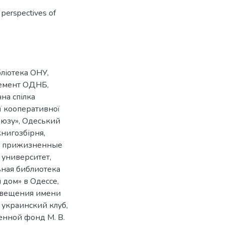
r perspectives of
бліотека ОНУ
,
емент ОДНБ
,
на спілка
ої кооперативної
оюзу»
,
Одеський
книгозбірня
,
,
прижизненные
 университет
,
ная библиотека
 дом» в Одессе
,
свещения имени
 украинский клуб
,
енной фонд М. В.