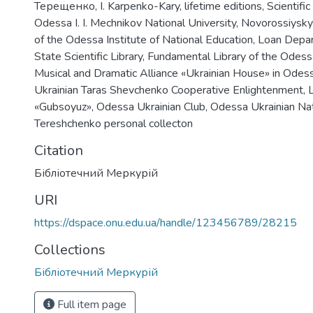
Терещенко
,
I. Karpenko-Kary
,
lifetime editions
,
Scientific
Odessa I. I. Mechnikov National University
,
Novorossiysky 
of the Odessa Institute of National Education
,
Loan Depa
State Scientific Library
,
Fundamental Library of the Odess
Musical and Dramatic Alliance «Ukrainian House» in Odes
Ukrainian Taras Shevchenko Cooperative Enlightenment
,
L
«Gubsoyuz»
,
Odessa Ukrainian Club
,
Odessa Ukrainian Nat
Tereshchenko personal collecton
Citation
Бібліотечний Меркурій
URI
https://dspace.onu.edu.ua/handle/123456789/28215
Collections
Бібліотечний Меркурій
Full item page