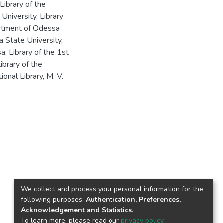
 Library of the
University
,
Library
rtment of Odessa
a State University
,
sa
,
Library of the 1st
ibrary of the
ional Library
,
M. V.
We collect and process your personal information for the
following purposes:
Authentication, Preferences,
Acknowledgement and Statistics
.
To learn more, please read our
privacy policy
.