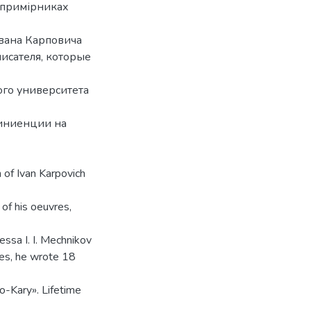
 примірниках
вана Карповича
исателя, которые
го университета
виниенции на
h of Ivan Karpovich
of his oeuvres,
dessa I. I. Mechnikov
ties, he wrote 18
o-Kary». Lifetime