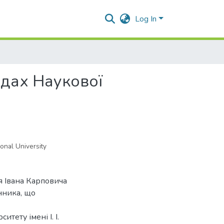
Log In
ндах Наукової
ional University
я Івана Карповича
нника, що
тету імені І. І.