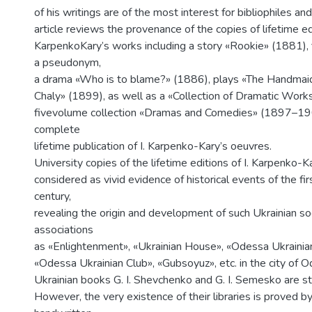
of his writings are of the most interest for bibliophiles an
article reviews the provenance of the copies of lifetime edi
KarpenkoKary’s works including a story «Rookie» (1881), 
a pseudonym,
a drama «Who is to blame?» (1886), plays «The Handmai
Chaly» (1899), as well as a «Collection of Dramatic Work
fivevolume collection «Dramas and Comedies» (1897–19
complete
lifetime publication of I. Karpenko-Kary’s oeuvres.
University copies of the lifetime editions of I. Karpenko-K
considered as vivid evidence of historical events of the fir
century,
revealing the origin and development of such Ukrainian so
associations
as «Enlightenment», «Ukrainian House», «Odessa Ukrainian
«Odessa Ukrainian Club», «Gubsoyuz», etc. in the city of O
Ukrainian books G. I. Shevchenko and G. I. Semesko are st
However, the very existence of their libraries is proved 