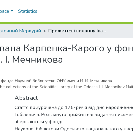
Space
Statistics
іотечний Меркурій
Прижиттєві видання Івана Карпенка-Карого у фондах Наукової бібліотеки ОНУ імені І. І. Мечникова
Івана Карпенка-Карого у фо
І. І. Мечникова
 фонде Научной библиотеки ОНУ имени И. И. Мечникова
he collections of the Scientific Library of the Odessa I. I. Mechnikov Nat
Abstract
Стаття приурочена до 175-річчя від дня народженн
Тобілевича. Розглянуто прижиттєві видання письме
зберігаються у фонді
Наукової бібліотеки Одеського національного універси