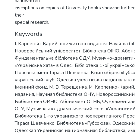
handwritten
inscriptions on copies of University books showing furthe
their
special research.
Keywords
І. Карпенко-Карий
,
прижиттєві видання
,
Наукова бі
Новоросійський університет
,
Бібліотека ОІНО
,
Абон
Фундаментальна бібліотека ОДУ
,
Музично-драматич
«Українська хата» в Одесі
,
Бібліотека 1-ої українськ
Просвіти імені Тараса Шевченка
,
Книгозбірня «Губс
український клуб
,
Одеська українська національна 
іменний фонд М. В. Терещенка
,
И. Карпенко-Карий
издания
,
Научная библиотека ОНУ
,
Новороссийский
Библиотека ОИНО
,
Абонемент ОГНБ
,
Фундаменталь
ОГУ
,
Музыкально-драматический союз «Украинский
Библиотека 1-го украинского кооперативного Про
Тараса Шевченко
,
Библиотека «Губсоюза»
,
Одесский
Одесская Украинская национальная библиотека
,
им