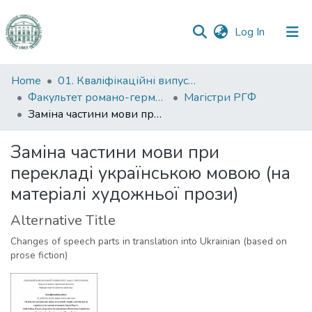
(current)
Log In
Communities
Home
01. Кваліфікаційні випускні роботи здобувачів вищої освіти
&
Факультет романо-германської філології
Магістри РГФ
Collections
Заміна частини мови при перекладі українською мовою (на матеріалі художньої прози)
All of DSpace
Заміна частини мови при
перекладі українською мовою (на
Statistics
матеріалі художньої прози)
Alternative Title
Changes of speech parts in translation into Ukrainian (based on
prose fiction)