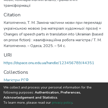
трансформації
Citation
Католіченко, Т. М. Заміна частини мови при перекладі
українською мовою (на матеріалі художньої прози) =
Changes of speech parts in translation into Ukrainian (based
on prose fiction) : кваліфікаційна робота магістра / Т. М.
Католіченко. – Одеса, 2025. – 54 с.
URI
https://dspace.onu.edu.ua/handle/123456789/44351
Collections
Магістри РГФ
We collect and process your personal information for the
Full item page
following purposes:
Authentication, Preferences,
Acknowledgement and Statistics
.
To learn more, please read our
privacy policy
.
DSpace software
copyright © 2009-2026
LYRASIS