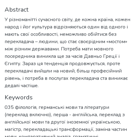
Abstract
У різноманітті сучасного світу, де кожна країна, кожен
народ і йог культура відрізняються один від одного і
мають свої особливості, неможливо обійтися без
перекладача – людини, що стає своєрідним «мостом»
між різним державами. Потреба мати мовного
посередника виникла ще за часів Давньо Греції і
Єгипту. Зараз ця тенденція продовжується, проте
перекладачі вийшли на новий, більш професійний
рівень, і потреба в послугах перекладача ста виникає
дедалі частіше.
Keywords
035 філологія
,
германські мови та літератури
(переклад включно), перша - англійська
,
переклад з
англійської мови та другої іноземної українською
,
магістр
,
перекладацькі трансформації
,
заміна частин
мови
,
компаративний аналіз
,
граматичні