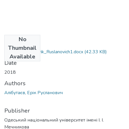
No
Files
Thumbnail
073_Alibutaev_Erik_Ruslanovich1.docx
(42.33 KB)
Available
Date
2018
Authors
Алiбутаєв, Ерiк Русланович
Publisher
Одеський національний університет імені І. І.
Мечникова