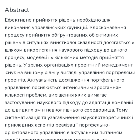
Abstract
Ефективне прийняття рiшень необхiдно для
виконання управлiнських функцiй. Удосконалення
процесу прийняття обґрунтованих об'єктивних
рiшень в ситуацiях виняткової складностi досягається ه
шляхом використання наукового пiдходу до даного
процесу, моделей i ه кiлькiсних методiв прийняття
рiшень. У зрiлих органiзацiях проектний менеджмент
iснує на вищому рiвнi у виглядi управлiння портфелями
проектiв. Актуальнiсть дослiдження портфельного
управлiння посилюється iнтенсивним зростанням
кiлькостi проблем, вирiшення яких вимагає
застосування наукового пiдходу до адаптацiї компанiй
до швидких змiн навколишнього середовища. Тому
систематизацiя та узагальнення науковотеоретичних i
прикладних аспектiв реалiзацiї портфельно-
орiєнтованого управлiння є актуальним питанням
теорiї i практики проектного менеджменту.