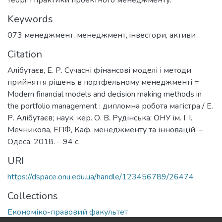
Keywords
073 менеджмент
,
менеджмент
,
iнвестори
,
активи
Citation
Алібутаєв, Е. Р. Сучасні фінансові моделі і методи
прийняття рішень в портфельному менеджменті =
Modern financial models and decision making methods in
the portfolio management : дипломна робота магістра / Е.
Р. Алібутаєв; наук. кер. О. В. Рудінська; ОНУ ім. І. І.
Мечникова, ЕПФ, Каф. менеджменту та інновацій. –
Одеса, 2018. – 94 с.
URI
https://dspace.onu.edu.ua/handle/123456789/26474
Collections
Економіко-правовий факультет