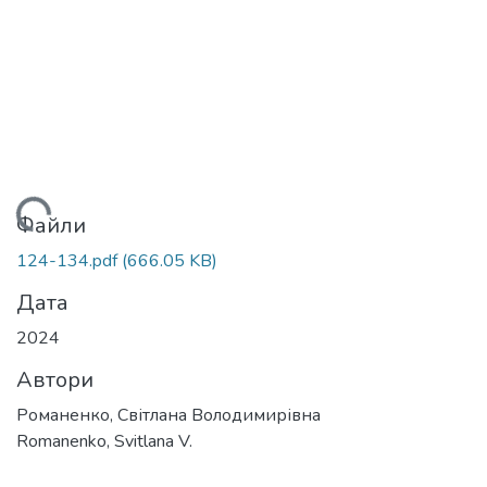
ться...
Файли
124-134.pdf
(666.05 KB)
Дата
2024
Автори
Романенко, Світлана Володимирівна
Romanenko, Svitlana V.