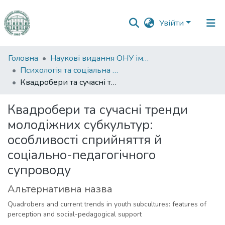
Увійти
Фонди
Головна
Наукові видання ОНУ імені І. І. Мечникова
та
Психологія та соціальна робота
зібрання
Квадробери та сучасні тренди молодіжних субкультур: особливості сприйняття й соціально-педагогічного супроводу
Пошук за критеріями
Квадробери та сучасні тренди
молодіжних субкультур:
Статистика
особливості сприйняття й
соціально-педагогічного
супроводу
Альтернативна назва
Quadrobers and current trends in youth subcultures: features of
perception and social-pedagogical support