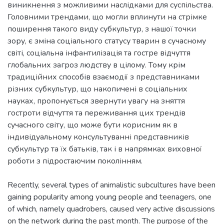
виникнення з можливими наслідками для суспільства.
Головними трендами, що могли вплинути на стрімке
поширення такого виду субкультур, з нашої точки
зору, є зміна соціального статусу тварин в сучасному
світі, соціальна інфантилізація та гостре відчуття
глобальних загроз людству в цілому. Тому крім
традиційних способів взаємодії з представниками
різних субкультур, що накопичені в соціальних
науках, пропонується звернути увагу на зняття
гостроти відчуття та переживання цих трендів
сучасного світу, що може бути корисним як в
індивідуальному консультуванні представників
субкультур та їх батьків, так і в напрямках виховної
Recently, several types of animalistic subcultures have been
gaining popularity among young people and teenagers, one
of which, namely quadrobers, caused very active discussions
on the network during the past month. The purpose of the