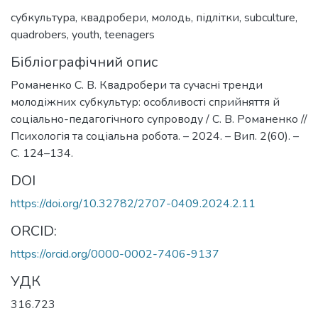
субкультура
,
квадробери
,
молодь
,
підлітки
,
subculture
,
quadrobers
,
youth
,
teenagers
Бібліографічний опис
Романенко С. В. Квадробери та сучасні тренди
молодіжних субкультур: особливості сприйняття й
соціально-педагогічного супроводу / С. В. Романенко //
Психологія та соціальна робота. – 2024. – Вип. 2(60). –
С. 124–134.
DOI
https://doi.org/10.32782/2707-0409.2024.2.11
ORCID:
https://orcid.org/0000-0002-7406-9137
УДК
316.723