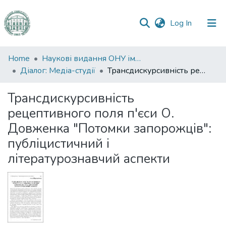
(current)
Log In
Communities
Home
Наукові видання ОНУ імені І. І. Мечникова
&
Діалог: Медіа-студії
Трансдискурсивність рецептивного поля п'єси О. Довженка "Потомки запорожців": публіцистичний і літературознавчий аспекти
Collections
Трансдискурсивність
All of DSpace
рецептивного поля п'єси О.
Довженка "Потомки запорожців":
Statistics
публіцистичний і
літературознавчий аспекти