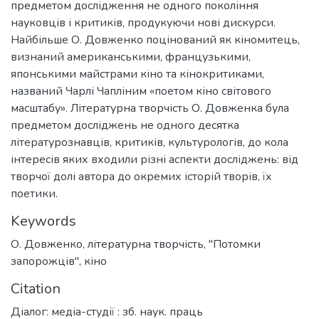
предметом дослідження не одного покоління
науковців і критиків, продукуючи нові дискурси.
Найбільше О. Довженко поцінований як кіномитець,
визнаний американськими, французькими,
японськими майстрами кіно та кінокритиками,
названий Чарлі Чапліним «поетом кіно світового
масштабу». Літературна творчість О. Довженка була
предметом досліджень не одного десятка
літературознавців, критиків, культурологів, до кола
інтересів яких входили різні аспекти досліджень: від
творчої долі автора до окремих історій творів, їх
поетики.
Keywords
О. Довженко
,
літературна творчість
,
"Потомки
запорожців"
,
кіно
Citation
Діалог: медіа-студії : зб. наук. праць