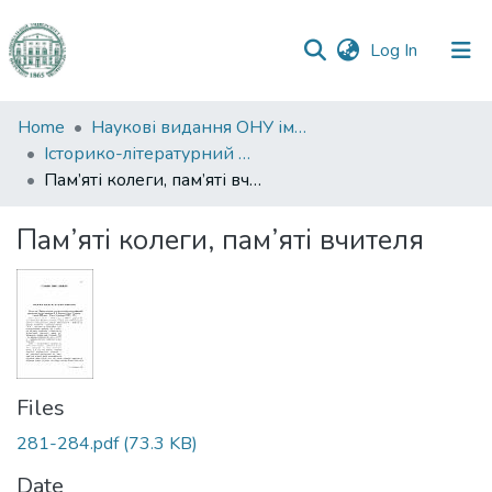
(current)
Log In
Communities
Home
Наукові видання ОНУ імені І. І. Мечникова
&
Історико-літературний журнал
Collections
Пам’яті колеги, пам’яті вчителя
All of DSpace
Пам’яті колеги, пам’яті вчителя
Statistics
Files
281-284.pdf
(73.3 KB)
Date