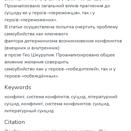
Проаналізовано загальний вплив прагнення до
суїциду як у героїв-«переможців», так і у
героїв-«переможених».
В cтатье осуществлена попытка очертить проблему
самоубийства как ключевого
фактора детерминизма возникновения конфликтов
(внешних и внутренних)
в прозе Гео Шкурупия. Проанализировано общее
влияние желания совершить
самоубийство как у героев-«победителей», так и у
героев-«побеждённых».
Keywords
конфлікт
,
система конфліктів
,
суїцид
,
літературний
суїцид
,
конфликт
,
система конфликтов
,
суицид
,
литературный суицид
Citation