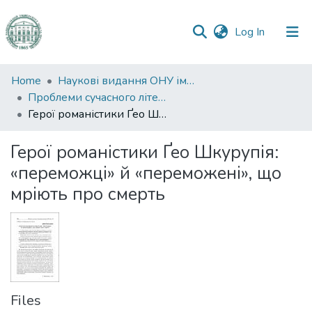
(current)
Log In
Communities
Home
Наукові видання ОНУ імені І. І. Мечникова
&
Проблеми сучасного літературознавства
Collections
Герої романістики Ґео Шкурупія: «переможці» й «переможені», що мріють про смерть
All of DSpace
Герої романістики Ґео Шкурупія:
«переможці» й «переможені», що
Statistics
мріють про смерть
Files