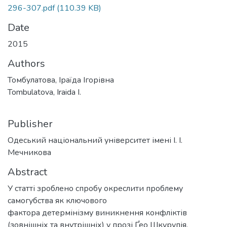
296-307.pdf
(110.39 KB)
Date
2015
Authors
Томбулатова, Іраїда Ігорівна
Tombulatova, Iraida I.
Publisher
Одеський національний університет імені І. І.
Мечникова
Abstract
У статті зроблено спробу окреслити проблему
самогубства як ключового
фактора детермінізму виникнення конфліктів
(зовнішніх та внутрішніх) у прозі Ґео Шкурупія.