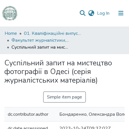
(current)
Log In
Communities
Home
01. Кваліфікаційні випускні роботи здобувачів вищої освіти
&
Факультет журналістики, реклами та видавничої справи
Collections
Суспільний запит на мистецтво фотографії в Одесі (серія журналістських матеріалів)
All of DSpace
Суспільний запит на мистецтво
фотографії в Одесі (серія
Statistics
журналістських матеріалів)
Simple item page
dc.contributor.author
Бондаренко, Олександра Воло
dc.date.accessioned
2023-10-24T09:37:02Z