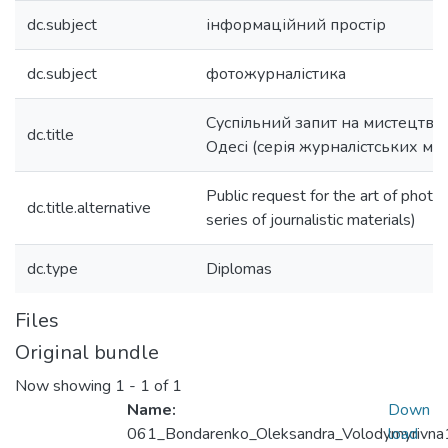
dc.subject
інформаційний простір
dc.subject
фотожурналістика
Суспільний запит на мистецтво 
dc.title
Одесі (серія журналістських мат
Public request for the art of photo
dc.title.alternative
series of journalistic materials)
dc.type
Diplomas
Files
Original bundle
Now showing
1 - 1 of 1
Name:
Down
061_Bondarenko_Oleksandra_Volodymyrivna
load