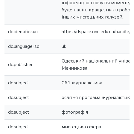
інформацію і почуття моменту, 
буде навіть краще, ніж в робот
інших мистецьких галузей.
dc.identifier.uri
https://dspace.onu.edu.ua/hand
dc.language.iso
uk
Одеський національний університе
dc.publisher
Мечникова
dc.subject
061 журналістика
dc.subject
освітня програма журналістика
dc.subject
фотографія
dc.subject
мистецька сфера