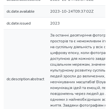
dc.date.available
2023-10-24T09:37:02Z
dc.date.issued
2023
За останні десятиріччя фотогра
просторів та є неможливим ігно
на суспільну діяльність у всіх с
цифрову епоху, коли фотографі
доступною для кожного завдяк
соціальним мережам, значення 
культурному розвитку суспільств
людей зросли до величезних, н
dc.description.abstract
неочікуваних масштабів! Візуалі
комунікація ідей та емоцій, пе
повідомлень через людей до лю
одними з найнеобхідніших аспе
життя. Завдяки фотографіям м