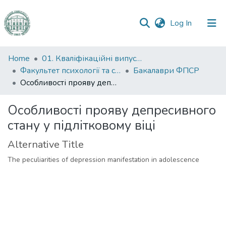
(current)
Log In
Communities
Home
01. Кваліфікаційні випускні роботи здобувачів вищої освіти
&
Факультет психології та соціальної роботи
Бакалаври ФПСР
Collections
Особливості прояву депресивного стану у підлітковому віці
All of DSpace
Особливості прояву депресивного
стану у підлітковому віці
Statistics
Alternative Title
The peculiarities of depression manifestation in adolescence