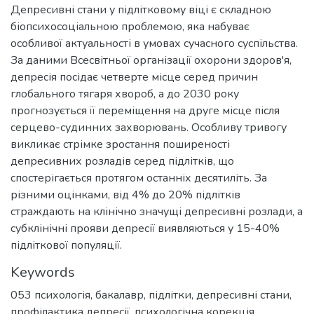
Депресивні стани у підлітковому віці є складною
біопсихосоціальною проблемою, яка набуває
особливої актуальності в умовах сучасного суспільства.
За даними Всесвітньої організації охорони здоров'я,
депресія посідає четверте місце серед причин
глобального тягаря хвороб, а до 2030 року
прогнозується її переміщення на друге місце після
серцево-судинних захворювань. Особливу тривогу
викликає стрімке зростання поширеності
депресивних розладів серед підлітків, що
спостерігається протягом останніх десятиліть. За
різними оцінками, від 4% до 20% підлітків
страждають на клінічно значущі депресивні розлади, а
субклінічні прояви депресії виявляються у 15-40%
підліткової популяції.
Keywords
053 психологія
,
бакалавр
,
підлітки
,
депресивні стани
,
профілактика депресії
,
психологічна корекція