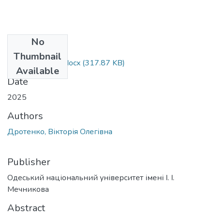
No
Files
Thumbnail
053_Дротенко.docx
(317.87 KB)
Available
Date
2025
Authors
Дротенко, Вікторія Олегівна
Publisher
Одеський національний університет імені І. І.
Мечникова
Abstract