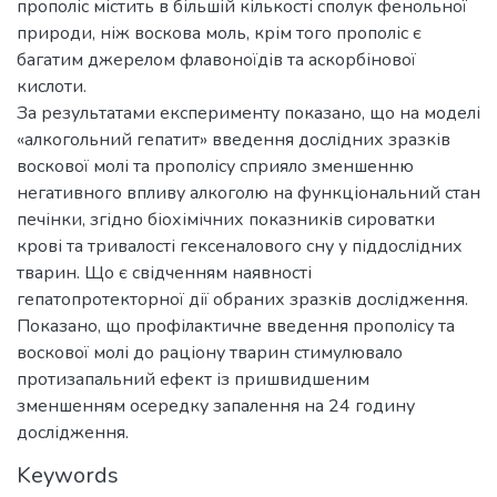
прополіс містить в більшій кількості сполук фенольної
природи, ніж воскова моль, крім того прополіс є
багатим джерелом флавоноїдів та аскорбінової
кислоти.
За результатами експерименту показано, що на моделі
«алкогольний гепатит» введення дослідних зразків
воскової молі та прополісу сприяло зменшенню
негативного впливу алкоголю на функціональний стан
печінки, згідно біохімічних показників сироватки
крові та тривалості гексеналового сну у піддослідних
тварин. Що є свідченням наявності
гепатопротекторної дії обраних зразків дослідження.
Показано, що профілактичне введення прополісу та
воскової молі до раціону тварин стимулювало
протизапальний ефект із пришвидшеним
зменшенням осередку запалення на 24 годину
дослідження.
Keywords