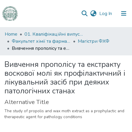
(current)
Log In
Communities
Home
01. Кваліфікаційні випускні роботи здобувачів вищої освіти
&
Факультет хімії та фармації
Магістри ФХФ
Collections
Вивчення прополісу та екстракту воскової молі як профілактичний і лікувальний засіб при деяких патологічних станах
All of DSpace
Вивчення прополісу та екстракту
воскової молі як профілактичний і
Statistics
лікувальний засіб при деяких
патологічних станах
Alternative Title
The study of propolis and wax moth extract as a prophylactic and
therapeutic agent for pathology conditions