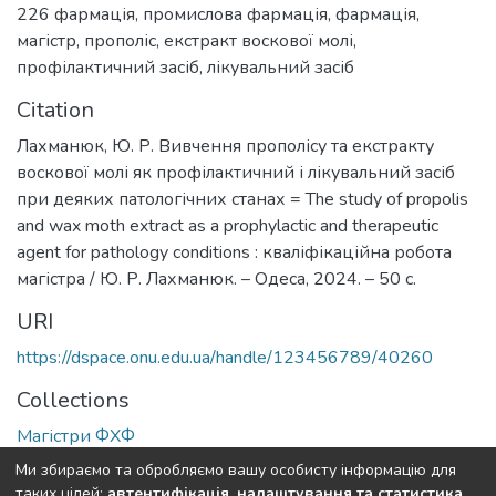
226 фармація, промислова фармація
,
фармація
,
магістр
,
прополіс
,
екстракт воскової молі
,
профілактичний засіб
,
лікувальний засіб
Citation
Лахманюк, Ю. Р. Вивчення прополісу та екстракту
воскової молі як профілактичний і лікувальний засіб
при деяких патологічних станах = The study of propolis
and wax moth extract as a prophylactic and therapeutic
agent for pathology conditions : кваліфікаційна робота
магістра / Ю. Р. Лахманюк. – Одеса, 2024. – 50 c.
URI
https://dspace.onu.edu.ua/handle/123456789/40260
Collections
Магістри ФХФ
Ми збираємо та обробляємо вашу особисту інформацію для
Full item page
таких цілей:
автентифікація, налаштування та статистика
.