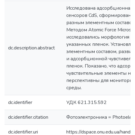
Исследована адсорбционная 
сенсоров CdS, сформированны
разным элементным составом фа
Методом Atomic Force Microsc
исследовались морфология и
указанных пленок. Установле
dc.description.abstract
элементным составом, разви
и адсорбционной чувстивель
пленок. Показано, что адсор
чувствительные элементы на 
перспективны для монитори
среды.
dc.identifier
УДК 621.315.592
dc.identifier.citation
Фотоэлектроника = Photoelect
dc.identifier.uri
https://dspace.onu.edu.ua/han