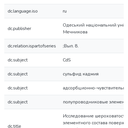
dc.language.iso
ru
Одеський національний універс
dc.publisher
Мечникова
dc.relation.ispartofseries
;Вып. 8.
dc.subject
CdS
dc.subject
сульфид кадмия
dc.subject
адсорбционно-чувствительн
dc.subject
полупроводниковые элемент
Исследование шероховатости
элементного состава поверхн
dc.title