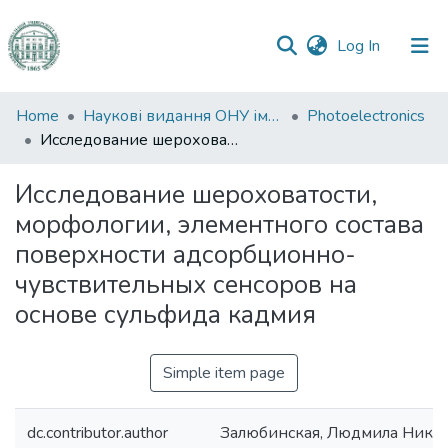
(current)
Log In
Communities
Home
Наукові видання ОНУ імені І. І. Мечникова
Photoelectronics
&
Исследование шероховатости, морфологии, элементного состава поверхности адсорбционно-чувствительных сенсоров на основе сульфида кадмия
Collections
Исследование шероховатости,
All of DSpace
морфологии, элементного состава
поверхности адсорбционно-
Statistics
чувствительных сенсоров на
основе сульфида кадмия
Simple item page
dc.contributor.author
Залюбинская, Людмила Нико