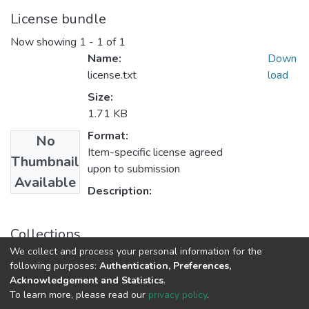
License bundle
Now showing
1 - 1 of 1
Name:
Down
license.txt
load
Size:
1.71 KB
Format:
No
Item-specific license agreed
Thumbnail
upon to submission
Available
Description:
Collections
We collect and process your personal information for the
Photoelectronics
following purposes:
Authentication, Preferences,
Acknowledgement and Statistics
.
To learn more, please read our
privacy policy
.
DSpace software
copyright © 2009-2026
LYRASIS