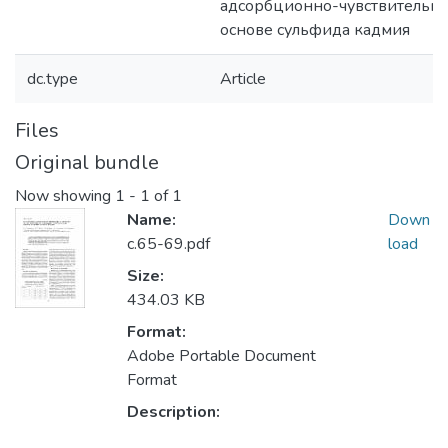
адсорбционно-чувствительны
основе сульфида кадмия
dc.type
Article
Files
Original bundle
Now showing
1 - 1 of 1
Name:
Down
с.65-69.pdf
load
Size:
434.03 KB
Format:
Adobe Portable Document
Format
Description: