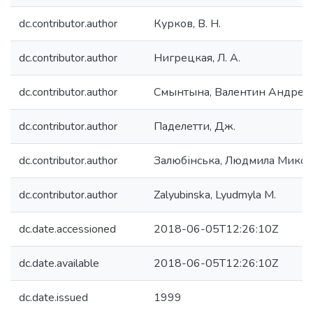
dc.contributor.author
Курков, В. Н.
dc.contributor.author
Нигрецкая, Л. А.
dc.contributor.author
Смынтына, Валентин Андрее
dc.contributor.author
Паделетти, Дж.
dc.contributor.author
Залюбінська, Людмила Микол
dc.contributor.author
Zalyubinska, Lyudmyla M.
dc.date.accessioned
2018-06-05T12:26:10Z
dc.date.available
2018-06-05T12:26:10Z
dc.date.issued
1999