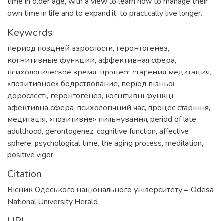
time in older age, with a view to learn how to manage their
own time in life and to expand it, to practically live longer.
Keywords
период поздней взрослости
,
геронтогенез
,
когнитивные функции
,
аффективная сфера
,
психологическое время
,
процесс старения медитация
,
«позитивное» бодрствование
,
період пізньої
дорослості
,
геронтогенез
,
когнітивні функції
,
афективна сфера
,
психологічний час
,
процес старіння
,
медитація
,
«позитивне» пильнування
,
period of late
adulthood
,
gerontogenez
,
cognitive function
,
affective
sphere
,
psychological time
,
the aging process
,
meditation
,
positive vigor
Citation
Вісник Одеського національного університету = Odesa
National University Herald
URI