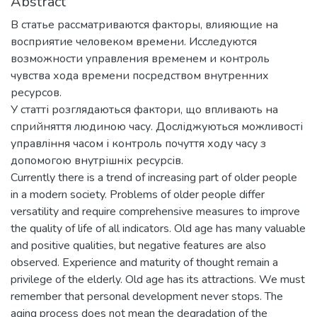
Abstract
В статье рассматриваются факторы, влияющие на
восприятие человеком времени. Исследуются
возможности управления временем и контроль
чувства хода времени посредством внутренних
ресурсов.
У статті розглядаються фактори, що впливають на
сприйняття людиною часу. Досліджуються можливості
управління часом і контроль почуття ходу часу з
допомогою внутрішніх ресурсів.
Currently there is a trend of increasing part of older people
in a modern society. Problems of older people differ
versatility and require comprehensive measures to improve
the quality of life of all indicators. Old age has many valuable
and positive qualities, but negative features are also
observed. Experience and maturity of thought remain a
privilege of the elderly. Old age has its attractions. We must
remember that personal development never stops. The
aging process does not mean the degradation of the