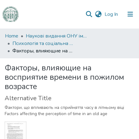
(current)
Log In
Communities
Home
Наукові видання ОНУ імені І. І. Мечникова
&
Психологія та соціальна робота
Collections
Факторы, влияющие на восприятие времени в пожилом возрасте
All of DSpace
Факторы, влияющие на
восприятие времени в пожилом
Statistics
возрасте
Alternative Title
Фактори, що впливають на сприйняття часу в літньому віці
Factors affecting the perception of time in an old age