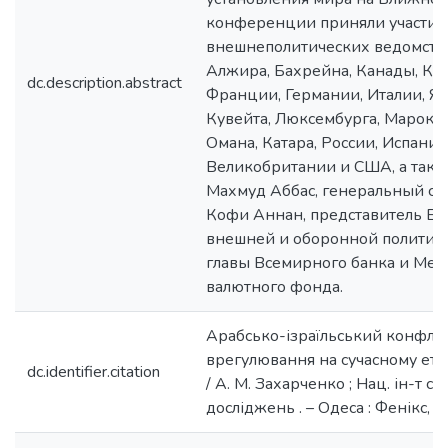
конференции приняли участие
внешнеполитических ведомств 
Алжира, Бахрейна, Канады, Кита
dc.description.abstract
Франции, Германии, Италии, Я
Кувейта, Люксембурга, Марокко
Омана, Катара, России, Испании
Великобритании и США, а так
Махмуд Аббас, генеральный с
Кофи Аннан, представитель Ев
внешней и оборонной политике
главы Всемирного банка и Ме
валютного фонда.
Арабсько-ізраїльський конфлік
врегулювання на сучасному етап
dc.identifier.citation
/ А. М. Захарченко ; Нац. ін-т с
досліджень . – Одеса : Фенікс, 2