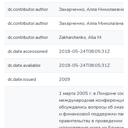
dc.contributor.author
Захарченко, Алла Николаевна
dc.contributor.author
Захарченко, Алла Миколаївна
dc.contributor.author
Zakharchenko, Alla M.
dc.date.accessioned
2018-05-24T08:05:31Z
dc.date.available
2018-05-24T08:05:31Z
dc.date.issued
2009
1 марта 2005 г. в Лондоне сост
международная конференция, 
обсуждались вопросы об оказа
и финансовой поддержки пале
правительству в проведении р
установления мира на Ближнем