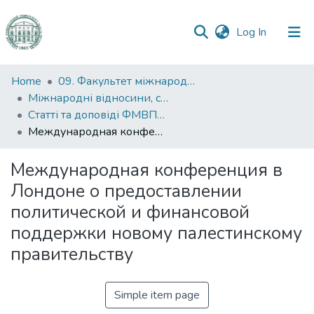
(current)
Log In
Communities
Home
09. Факультет міжнародних відносин, політології та соціології
&
Міжнародні відносини, суспільні комунікації та регіональні студії
Collections
Статті та доповіді ФМВПС (Міжнародні відносини, суспільні комунікації та регіональні студії)
Международная конференция в Лондоне о предоставлении политической и финансовой поддержки новому палестинскому правительству
All of DSpace
Международная конференция в
Statistics
Лондоне о предоставлении
политической и финансовой
поддержки новому палестинскому
правительству
Simple item page