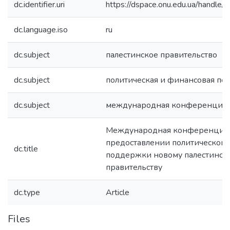
dc.identifier.uri
https://dspace.onu.edu.ua/hand
dc.language.iso
ru
dc.subject
палестинское правительство
dc.subject
политическая и финансовая п
dc.subject
международная конференция
Международная конференция 
предоставлении политической
dc.title
поддержки новому палестинск
правительству
dc.type
Article
Files