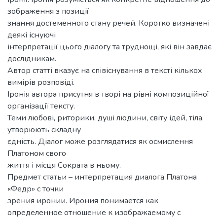
зображення з позиції
знання достеменного стану речей. Коротко визначені
деякі існуючі
інтерпретації цього діалогу та труднощі, які він завдає
дослідникам.
Автор статті вказує на співіснування в тексті кількох
вимірів розповіді.
Іронія автора присутня в творі на рівні композиційної
організації тексту.
Теми любові, риторики, душі людини, світу ідей, тіла,
утворюють складну
єдність. Діалог може розглядатися як осмислення
Платоном свого
життя і місця Сократа в ньому.
Предмет статьи – интерпретация диалога Платона
«Федр» с точки
зрения иронии. Ирония понимается как
определенное отношение к изображаемому с