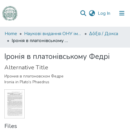
(current)
Log In
Communities
Home
Наукові видання ОНУ імені І. І. Мечникова
Δόξα / Докса
&
Іронія в платонівському Федрі
Collections
Іронія в платонівському Федрі
All of DSpace
Alternative Title
Statistics
Ирония в платоновском Федре
Ironia in Plato’s Phaedrus
Files