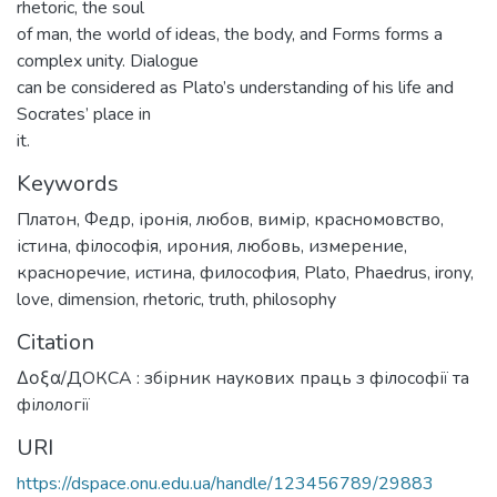
rhetoric, the soul
of man, the world of ideas, the body, and Forms forms a
complex unity. Dialogue
can be considered as Plato’s understanding of his life and
Socrates’ place in
it.
Keywords
Платон
,
Федр
,
іронія
,
любов
,
вимір
,
красномовство
,
істина
,
філософія
,
ирония
,
любовь
,
измерение
,
красноречие
,
истина
,
философия
,
Plato
,
Phaedrus
,
irony
,
love
,
dimension
,
rhetoric
,
truth
,
philosophy
Citation
Δοξα/ДОКСА : збірник наукових праць з філософії та
філології
URI
https://dspace.onu.edu.ua/handle/123456789/29883