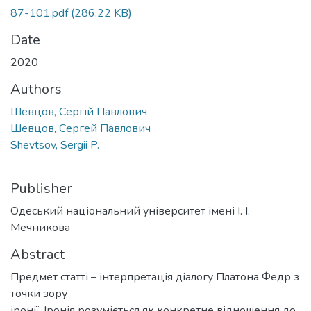
87-101.pdf
(286.22 KB)
Date
2020
Authors
Шевцов, Сергій Павлович
Шевцов, Сергей Павлович
Shevtsov, Sergii P.
Publisher
Одеський національний університет імені І. І.
Мечникова
Abstract
Предмет статті – інтерпретація діалогу Платона Федр з
точки зору
іронії. Іронія розуміється як конкретне відношення до