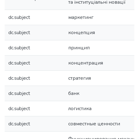
та інституціальні новації
dc.subject
маркетинг
dc.subject
концепция
dc.subject
принцип
dc.subject
концентрация
dc.subject
стратегия
dc.subject
банк
dc.subject
логистика
dc.subject
совместные ценности