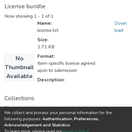
License bundle
Now showing
1 - 1 of 1
Name:
Down
license.txt
load
Size:
1.71 KB
Format:
No
Item-specific license agreed
Thumbnail
upon to submission
Available
Description:
Collections
Ринкова економіка: сучасна теорія і практика
We collect and process your personal information for the
управління
following purposes:
Authentication, Preferences,
Acknowledgement and Statistics
.
To learn more, please read our
privacy policy
.