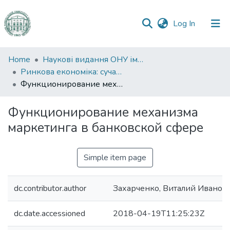
(current)
Log In
Communities
Home
Наукові видання ОНУ імені І. І. Мечникова
&
Ринкова економіка: сучасна теорія і практика управління
Collections
Функционирование механизма маркетинга в банковской сфере
All of DSpace
Функционирование механизма
маркетинга в банковской сфере
Statistics
Simple item page
dc.contributor.author
Захарченко, Виталий Иванов
dc.date.accessioned
2018-04-19T11:25:23Z