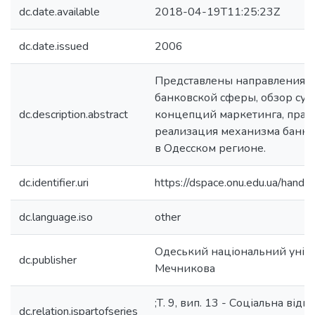
dc.date.available
2018-04-19T11:25:23Z
dc.date.issued
2006
Представлены направления 
банковской сферы, обзор су
dc.description.abstract
концепций маркетинга, прак
реализация механизма банко
в Одесском регионе.
dc.identifier.uri
https://dspace.onu.edu.ua/han
dc.language.iso
other
Одеський національний універс
dc.publisher
Мечникова
;Т. 9, вип. 13 - Соціальна відп
dc.relation.ispartofseries