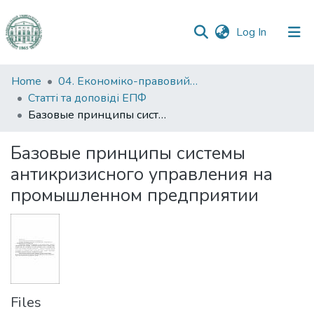
(current)
Log In
Communities
Home
04. Економіко-правовий факультет
&
Статті та доповіді ЕПФ
Collections
Базовые принципы системы антикризисного управления на промышленном предприятии
All of DSpace
Базовые принципы системы
антикризисного управления на
Statistics
промышленном предприятии
Files