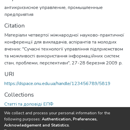
антикризисное управление
,
промышленные
предприятия
Citation
Матеріали четвертої міжнародної науково-практичної
конференції для викладачів, аспірантів та молодих
вчених: "Сучасні технології управління підприємством
та можливості використання інформаційних систем:
стан, проблеми, перспективи", 27-28 березня 2009 р.
URI
https://dspace.onu.edu.ua/handle/123456789/5819
Collections
Статті та доповіді ЕПФ
We collect and process your personal information for the
Full item page
following purposes:
Authentication, Preferences,
Acknowledgement and Statistics
.