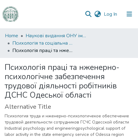
(current)
Log In
Communities
Home
Наукові видання ОНУ імені І. І. Мечникова
&
Психологія та соціальна робота
Collections
Психологія праці та нженерно-психологічне забезпечення трудової діяльності робітників ДСНС Одеської області
All of DSpace
Психологія праці та нженерно-
психологічне забезпечення
Statistics
трудової діяльності робітників
ДСНС Одеської області
Alternative Title
Психология труда и нженерно-психологичекое обеспечение
трудовой деятельности сотрудников ГСЧС Одесской области
Industrial psychology and engineeringpsychological support of
labor activity in the state emergency service of Odessa region