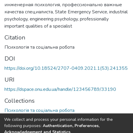
инженерная психология
,
профессионально важные
качества специалиста
,
State Emergency Service
,
industrial
psychology
,
engineering psychology
,
professionally
important qualities of a specialist
Citation
Психологія та соціальна робота
DOI
https://doi.org/10.18524/2707-0409.2021.1(53).241355
URI
https://dspace.onu.edu.ua/handle/123456789/33190
Collections
Психологія та соціальна робота
We collect and process your personal information for the
Full item page
following purposes:
Authentication, Preferences,
Acknowledgement and Statistics
.