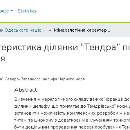
Space
Statistics
Вісник Одеського національного університету. Географічні та геологічні науки
Мінералогічна характеристика ділянки “Тендра” північно-західного шельфу Чорного моря
еристика ділянки “Тендра” п
я
ра” Северо-Западного шельфа Черного моря
Abstract
Вивчення мінералогічного складу важкої фракції до
ділянки шельфу, що прилягає до Тендрівської коси,
встановити можливість комплексних розробок мінер
титан, та циркону з додатковим вилученням тонког
бути доцільним проведення перевипробування Тен