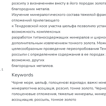
розсипу з визначенням вмісту в його породах золота
благородних металів.
Изучение минералогического состава тяжелой фра
отложений прилегающего
к Тендровской косе участка шельфа позволило уста
возможность комплексных
разработок титаносодержащих минералов и циркон
дополнительным извлечением тонкого золота. Мож
целесообразным проведение переопробования Те
россыпи с определением содержания в ее породах з
возможно, других
благородных металлов.
І.
Keywords
Чорне море
,
шельф
,
голоценові відклади
,
важкі мін
мінералогічна асоціація
,
розсип
,
тонке золото
,
Черно
голоценовые отложения
,
тяжелые минералы
,
минер
ассоциация
,
россыпь
,
тонкое золото