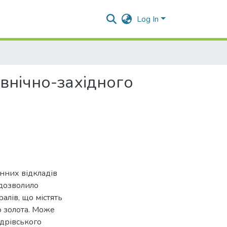
Log In
івнічно-західного
нних відкладів
 дозволило
алів, що містять
о золота. Може
дрівського