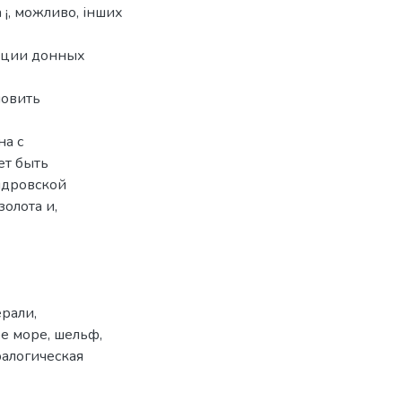
 ¡, можливо, інших
кции донных
новить
а с
ет быть
ндровской
олота и,
ерали
,
е море
,
шельф
,
алогическая