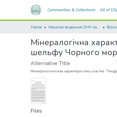
Communities & Collections
All of D
Home
Наукові видання ОНУ імені І. І. Мечникова
Мінералогічна характ
шельфу Чорного мор
Alternative Title
Минералогическая характеристика участка “Тенд
Files