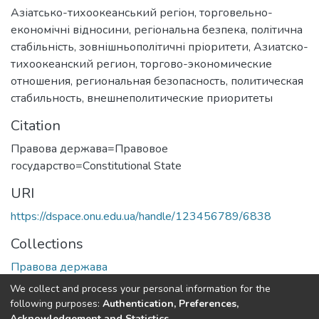
Азіатсько-тихоокеанський регіон
,
торговельно-
економічні відносини
,
регіональна безпека
,
політична
стабільність
,
зовнішньополітичні пріоритети
,
Азиатско-
тихоокеанский регион
,
торгово-экономические
отношения
,
региональная безопасность
,
политическая
стабильность
,
внешнеполитические приоритеты
Citation
Правова держава=Правовое
государство=Сonstitutional State
URI
https://dspace.onu.edu.ua/handle/123456789/6838
Collections
Правова держава
We collect and process your personal information for the
Full item page
following purposes:
Authentication, Preferences,
Acknowledgement and Statistics
.