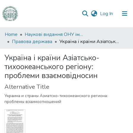
(current)
Log In
Communities
Home
Наукові видання ОНУ імені І. І. Мечникова
&
Правова держава
Україна і країни Азіатсько-тихоокеанського регіону: проблеми взаємовідносин
Collections
Україна і країни Азіатсько-
All of DSpace
тихоокеанського регіону:
проблеми взаємовідносин
Statistics
Alternative Title
Украина и страны Азиатско-тихоокеанского региона:
проблемы взаимоотношений