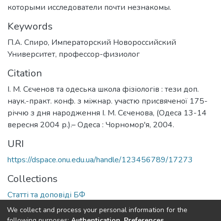
которыми исследователи почти незнакомы.
Keywords
П.А. Спиро
,
Императорский Новороссийский
Университет
,
профессор-физиолог
Citation
І. М. Сєченов та одеська школа фізіологів : тези доп.
наук.-практ. конф. з міжнар. участю присвяченої 175-
річчю з дня народження І. М. Сєченова, (Одеса 13-14
вересня 2004 р.).– Одеса : Чорномор'я, 2004.
URI
https://dspace.onu.edu.ua/handle/123456789/17273
Collections
Статті та доповіді БФ
We collect and process your personal information for the
Full item page
following purposes:
Authentication, Preferences,