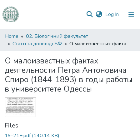
(current)
Log In
Communities
Home
02. Біологічний факультет
&
Статті та доповіді БФ
О малоизвестных фактах деятельности Петра Антоновича Спиро (1844-1893) в годы работы в университете Одессы
Collections
О малоизвестных фактах
All of DSpace
деятельности Петра Антоновича
Спиро (1844-1893) в годы работы
Statistics
в университете Одессы
Files
19-21+.pdf
(140.14 KB)