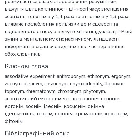
розмивається разом зі зростаючим розумінням
відчуття швидкоплинності, цінності часу; зменшення
асоціатів-топонімів у 1,4 раза та етнонімів у 1,3 раза
виявляє послаблення прив’язки до місцевості та
відповідного етносу з відчуттям індивідуалізації. Різкі
зміни в ментальному ономастичному ландшафті
інформантів стали очевидними під час порівняння
обох словників.
Ключові слова
associative experiment
,
anthroponym
,
ethnonym
,
ergonym
,
zoonym
,
ideonym
,
cosmonym
,
onymic identity
,
theonym
,
toponym
,
chrematonym
,
chrononym
,
phytonym
,
асоціативний експеримент
,
антропонім
,
етнонім
,
ергонім
,
зоонім
,
ідеонім
,
космонім
,
онімна
ідентичність
,
теонім
,
топонім
,
хрематонім
,
хрононім
,
фітонім
Бібліографічний опис