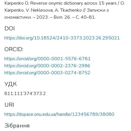
Karpenko O. Reverse onymic dictionary across 15 years / O.
Karpenko, V. Neklesova, A. Tkachenko // Записки з
ономастики. – 2023. – Вип. 26. – C. 40–81.
DOI
https://doi.org/10.18524/2410-3373.2023.26.295021
ORCID:
https://orcid/org/0000-0001-5576-6781
https://orcid.org/0000-0002-2376-2986
https://orcid.org/0000-0003-0274-8752
УДК
811.111’374’373.2
URI
https://dspace.onu.edu.ua/handle/123456789/38080
Зібрання