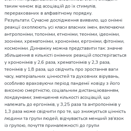
таким чином: від асоціацій до їх стимулів,
перерахованих в алфавітному порядку.
Результати. Сучасне дослідження виявило, що онімні
реакції охоплюють усі класи власних імен, включаючи
антропоніми, топоніми, етноніми, теоніми, ідеоніми,
зооніми, хрематоніми, хрононіми, ергоніми, фітоніми,
космоніми. Динаміку можна представити так: значне
збільшення в кількісті онімних реакцій спостерігається
у хрононімів у 2,6 раза, хрематонімів у 2,3 раза,
теонімів у 1,8 раза, що свідчить про зростання ваги
часу, матеріальних цінностей та духовних вірувань,
особливо враховуючи період пандемії ковіду з його
високою смертністю, соціальним дистанціюванням,
локдаунами; зменшення кількості асоціацій, що
належать до ергонімів, у 3,25 раза та антропонімів у
1,3 раза може свідчити про те, що знижується цінність
людини та групи людей, відчувається менший зв’язок
із групою, почуття приналежності до групи