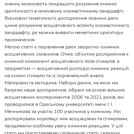
значну можливість покращити розуміння онімної
ідентичності в мінливому ономастичному ландшафті.
Висновки тематичного дослідження повинні дати
цінне розуміння асоціативного аспекту ономастичного
ландшафту, де можна виявити меметичні орієнтири
призначення.
Метою статті є порівняння двох зворотно-онімних
асоціативних словників. Отже, об’єктом дослідження є
онімний компонент асоціативного поля стимулів, а
предметом — асоціативний розподіл онімних реакцій
на онімні стимули та їх порівняльний аналіз.
Матеріали та методика. Набори даних, на яких ми
базуємо наше дослідження, зібрані на основі вільних
асоціативних експериментів 2006 та 2021 років, які
проводилися в Одеському університеті імені І. І.
Мечникова за участю 100 учасників у кожному. Ми
досліджували кореляції між асоціаціями та стимулами,
приділяючи особливу увагу онімним реакціям. У цій
статті ми представляємо словникові статті, складені