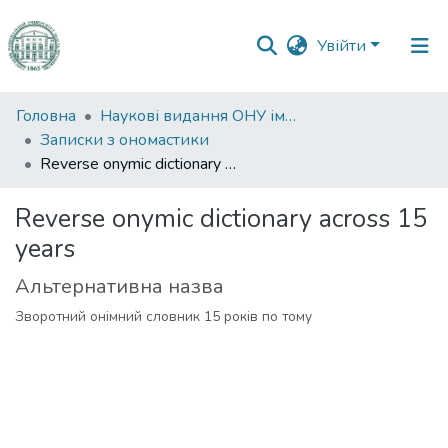
Увійти
Фонди
Головна
Наукові видання ОНУ імені І. І. Мечникова
та
Записки з ономастики
зібрання
Reverse onymic dictionary across 15 years
Пошук за критеріями
Reverse onymic dictionary across 15
years
Статистика
Альтернативна назва
Зворотний онімний словник 15 років по тому