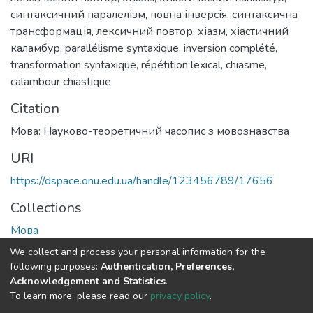
синтаксичний паралелізм
,
повна інверсія
,
синтаксична
трансформація
,
лексичний повтор
,
хіазм
,
хіастичний
каламбур
,
parallélisme syntaxique
,
inversion complété
,
transformation syntaxique
,
répétition lexical
,
chiasme
,
calambour chiastique
Citation
Мова: Науково-теоретичний часопис з мовознавства
URI
https://dspace.onu.edu.ua/handle/123456789/17656
Collections
Мова
We collect and process your personal information for the
Full item page
following purposes:
Authentication, Preferences,
Acknowledgement and Statistics
.
To learn more, please read our
privacy policy
.
DSpace software
copyright © 2009-2026
LYRASIS