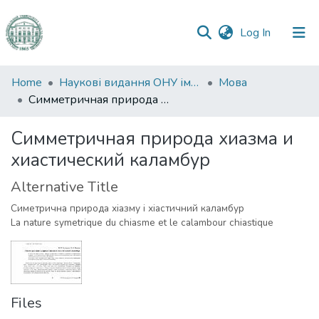
(current)
Log In
Communities
Home
Наукові видання ОНУ імені І. І. Мечникова
Мова
&
Симметричная природа хиазма и хиастический каламбур
Collections
Симметричная природа хиазма и
All of DSpace
хиастический каламбур
Statistics
Alternative Title
Симетрична природа хіазму і хіастичний каламбур
La nature symetrique du chiasme et le calambour chiastique
Files