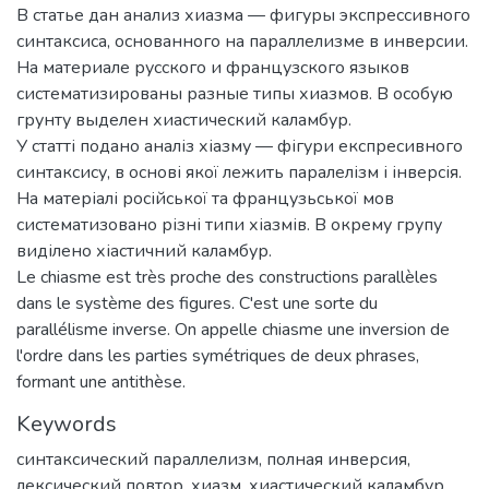
В статье дан анализ хиазма — фигуры экспрессивного
синтаксиса, основанного на параллелизме в инверсии.
На материале русского и французского языков
систематизированы разные типы хиазмов. В особую
грунту выделен хиастический каламбур.
У статті подано аналіз хіазму — фігури експресивного
синтаксису, в основі якої лежить паралелізм і інверсія.
На матеріалі російської та французьської мов
систематизовано різні типи хіазмів. В окрему групу
виділено хіастичний каламбур.
Le chiasme est très proche des constructions parallèles
dans le système des figures. C'est une sorte du
parallélisme inverse. On appelle chiasme une inversion de
l'ordre dans les parties symétriques de deux phrases,
formant une antithèse.
Keywords
синтаксический параллелизм
,
полная инверсия
,
лексический повтор
,
хиазм
,
хиастический каламбур
,