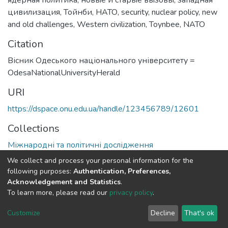
цивилизация
,
Тойнби
,
НАТО
,
security
,
nuclear policy
,
new
and old challenges
,
Western civilization
,
Toynbee
,
NATO
Citation
Вісник Одеського національного університету =
OdesaNationalUniversityHerald
URI
https://dspace.onu.edu.ua/handle/123456789/12601
Collections
Міжнародні та політичні дослідження
We collect and process your personal information for the
Full item page
following purposes:
Authentication, Preferences,
Acknowledgement and Statistics
.
To learn more, please read our
privacy policy
.
DSpace software
copyright © 2009-2026
LYRASIS
Cookie
Privacy
End User
Send
Customize
Decline
That's ok
settings
policy
Agreement
Feedback