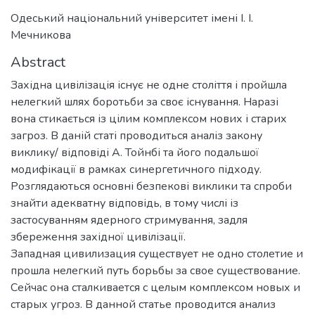
Одеський національний університет імені І. І.
Мечникова
Abstract
Західна цивілізація існує не одне століття і пройшла
нелегкий шлях боротьби за своє існування. Наразі
вона стикається із цілим комплексом нових і старих
загроз. В даній статі проводиться аналіз закону
виклику/ відповіді А. Тойнбі та його подальшої
модифікації в рамках синергетичного підходу.
Розглядаються основні безпекові виклики та спроби
знайти адекватну відповідь, в тому числі із
застосуванням ядерного стримування, задля
збереження західної цивілізації.
Западная цивилизация существует не одно столетие и
прошла нелегкий путь борьбы за свое существование.
Сейчас она сталкивается с целым комплексом новых и
старых угроз. В данной статье проводится анализ