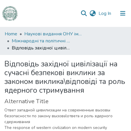
(current)
Log In
Communities
Home
Наукові видання ОНУ імені І. І. Мечникова
&
Міжнародні та політичні дослідження
Collections
Відповідь західної цивілізації на сучасні безпекові виклики за законом виклика\відповіді та роль ядерного стримування
All of DSpace
Відповідь західної цивілізації на
сучасні безпекові виклики за
Statistics
законом виклика\відповіді та роль
ядерного стримування
Alternative Title
Ответ западной цивилизации на современные вызовы
безопасности по закону вызова\ответа и роль ядерного
сдерживания
The response of western civilization on modern security