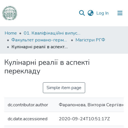
(current)
Log In
Communities
Home
01. Кваліфікаційні випускні роботи здобувачів вищої освіти
&
Факультет романо-германської філології
Магістри РГФ
Collections
Кулінарні реалії в аспекті перекладу
All of DSpace
Кулінарні реалії в аспекті
перекладу
Statistics
Simple item page
dc.contributor.author
Фарапонова, Вікторія Сергіївна
dc.date.accessioned
2020-09-24T10:51:17Z