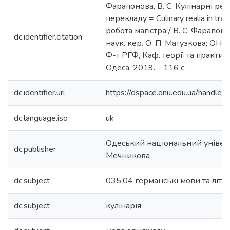
Фарапонова, В. С. Кулінарні реал
перекладу = Culinary realia in tra
робота магістра / В. С. Фарапо
dc.identifier.citation
наук. кер. О. П. Матузкова; ОНУ і
Ф-т РГФ, Каф. теорії та практик
Одеса, 2019. – 116 с.
dc.identifier.uri
https://dspace.onu.edu.ua/hand
dc.language.iso
uk
Одеський національний університ
dc.publisher
Мечникова
dc.subject
035.04 германські мови та літе
dc.subject
кулінарія