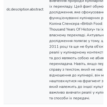
вивчення природи кулінарних р
їх перекладу. Цей факт обумови
dc.description.abstract
дослідження, яке сфокусоване 
функціонуванні кулінарних реа
Коліна Спенсера «British Food: An
Thousand Years Of History» та їх 
власному перекладі. Актуальніс
дослідження полягає у тому, що
2011 році та ще не була об’єкт
реалії у кулінарному контексті 
та досі являють собою не абияку
перекладача. Навіть, якщо пере
справу з текстом, який не має 
відношення до кулінарії, він ма
наштовхнутися на фрагмент з 
який належить до іншої культур
важливо вивчати реалії у кулін
та способи їх передачі.