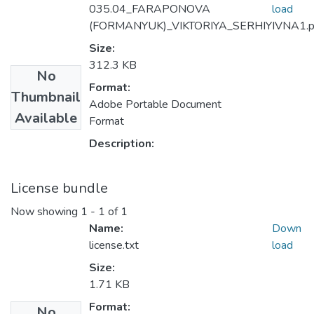
035.04_FARAPONOVA
load
(FORMANYUK)_VIKTORIYA_SERHIYIVNA1.p
Size:
312.3 KB
No
Format:
Thumbnail
Adobe Portable Document
Available
Format
Description:
License bundle
Now showing
1 - 1 of 1
Name:
Down
license.txt
load
Size:
1.71 KB
Format:
No