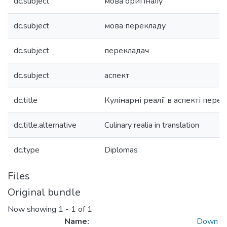
dc.subject
мова оригіналу
dc.subject
мова перекладу
dc.subject
перекладач
dc.subject
аспект
dc.title
Кулінарні реалії в аспекті пере
dc.title.alternative
Culinary realia in translation
dc.type
Diplomas
Files
Original bundle
Now showing
1 - 1 of 1
Name:
Down