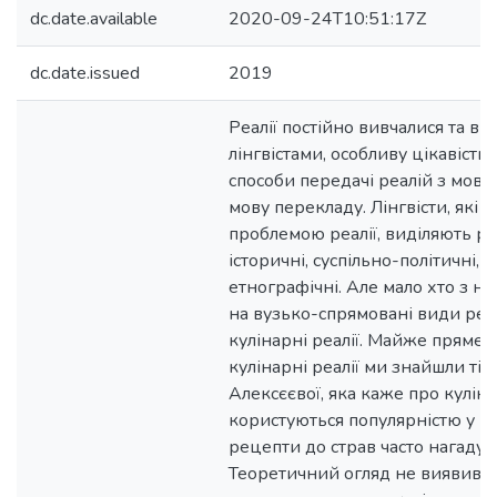
dc.date.available
2020-09-24T10:51:17Z
dc.date.issued
2019
Реалії постійно вивчалися та в
лінгвістами, особливу цікавість
способи передачі реалій з мови
мову перекладу. Лінгвісти, які 
проблемою реалії, виділяють різн
історичні, суспільно-політичні, 
етнографічні. Але мало хто з ни
на вузько-спрямовані види реалі
кулінарні реалії. Майже пряме 
кулінарні реалії ми знайшли тільк
Алексєєвої, яка каже про кулін
користуються популярністю у п
рецепти до страв часто нагадую
Теоретичний огляд не виявив 