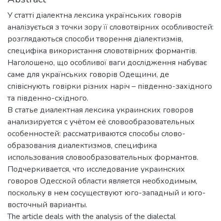
У статті діалектна лексика українських говорів
аналізується з точки зору її словотвірних особливостей:
розглядаються способи творення діалектизмів,
специфіка використання словотвірних формантів.
Наголошено, що особливої ваги дослідження набуває
саме для українських говорів Одещини, де
співіснують говірки різних наріч – південно-західного
та південно-східного.
В статье диалектная лексика украинских говоров
анализируется с учётом её словообразовательных
особенностей: рассматриваются способы слово-
образования диалектизмов, специфика
использования словообразовательных формантов.
Подчеркивается, что исследование украинских
говоров Одесской области является необходимым,
поскольку в нем сосуществуют юго-западный и юго-
восточный варианты.
The article deals with the analysis of the dialectal