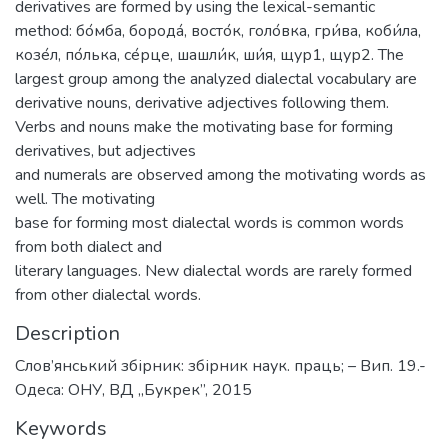
derivatives are formed by using the lexical-semantic
method: бо́мба, борода́, восто́к, голо́вка, гри́ва, коби́ла,
козе́л, по́лька, се́рце, шашли́к, ши́я, щур1, щур2. The
largest group among the analyzed dialectal vocabulary are
derivative nouns, derivative adjectives following them.
Verbs and nouns make the motivating base for forming
derivatives, but adjectives
and numerals are observed among the motivating words as
well. The motivating
base for forming most dialectal words is common words
from both dialect and
literary languages. New dialectal words are rarely formed
from other dialectal words.
Description
Слов’янський збірник: збірник наук. праць; – Вип. 19.-
Одеса: ОНУ, ВД „Букрек”, 2015
Keywords