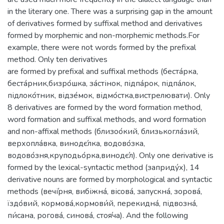
in the literary one. There was a surprising gap in the amount
of derivatives formed by suffixal method and derivatives
formed by morphemic and non-morphemic methods.For
example, there were not words formed by the prefixal
method. Only ten derivatives
are formed by prefixal and suffixal methods (беста́рка,
беста́рник,бизро́шка, за́стінок, підпа́рок, підпа́лок,
підлоко́тник, відзе́мок, відмо́стка,вистрелювати). Only
8 derivatives are formed by the word formation method,
word formation and suffixal methods, and word formation
and non-affixal methods (близоо́кий, близькогла́зий,
верхопла́вка, винодє́лка, водово́зка,
водово́зня,круподьо́рка,винодє́л). Only one derivative is
formed by the lexical-syntactic method (заприду́х), 14
derivative nouns are formed by morphological and syntactic
methods (вечі́рня, вибіжна́, вісова́, запускна́, зорова́,
їздо́вий, кормова́,кормови́й, перекидна́, підвозна́,
пи́сана, рогова́, синова́, стоя́ча). And the following