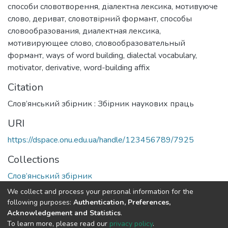
способи словотворення
,
діалектна лексика
,
мотивуюче
слово
,
дериват
,
словотвірний формант
,
способы
словообразования
,
диалектная лексика
,
мотивирующее слово
,
словообразовательный
формант
,
ways of word building
,
dialectal vocabulary
,
motivator
,
derivative
,
word-building affix
Citation
Слов’янський збірник : Збірник наукових праць
URI
https://dspace.onu.edu.ua/handle/123456789/7925
Collections
Слов’янський збірник
We collect and process your personal information for the
Full item page
following purposes:
Authentication, Preferences,
Acknowledgement and Statistics
.
To learn more, please read our
privacy policy
.