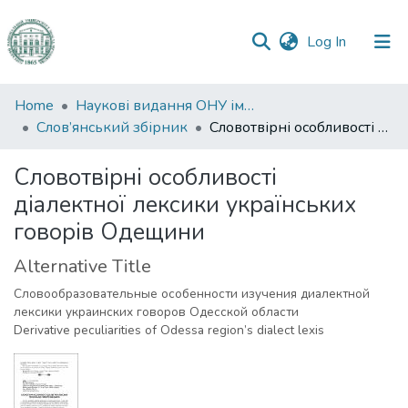
(current)
Log In
Communities
Home
Наукові видання ОНУ імені І. І. Мечникова
&
Слов’янський збірник
Словотвірні особливості діалектної лексики українських говорів Одещини
Collections
Словотвірні особливості
All of DSpace
діалектної лексики українських
говорів Одещини
Statistics
Alternative Title
Словообразовательные особенности изучения диалектной
лексики украинских говоров Одесской области
Derivative peculiarities of Odessa region’s dialect lexis