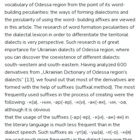
vocabulary of Odessa region from the point of its word-
building peculiarities: the ways of forming dialectisms and
the peculiarity of using the word- building affixes are viewed
in this article. The research of word formation peculiarities of
the dialectal lexicon in order to differentiate the territorial
dialects is very perspective. Such research is of great
importance for Ukrainian dialects of Odessa region, where
you can discover the coexistence of different dialects:
south-western and south-eastern. Having analyzed 600
derivatives from „Ukrainian Dictionary of Odessa region’s
dialects” [13], we found out that most of the derivatives are
formed with the help of suffixes (suffixal method). The most
frequently used suffixes in the process of creating were the
following: -к(а), -ник, -ар(-яр), -к(и), -ак(-як), -ик, -ов,
although it is obvious
that the usage of the suffixes (-ар(-яр), -к(и), -ак(-як) in
the literary language is much less frequent than in the
dialect speech. Such suffixes as -ут(а), -уш(а), -л(-о), -н(я)
are used much more frequently in the dialect language than