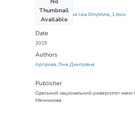
No
Files
Thumbnail
6.030102_Arhirova Lina Dmytrivna_1.docx
Available
(43.86 KB)
Date
2019
Authors
Аргірова, Ліна Дмитрівна
Publisher
Одеський національний університет імені І. 
Мечникова