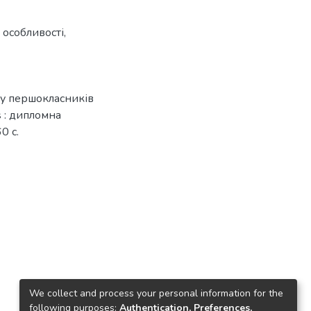
і особливості
,
лу першокласників
rs : дипломна
0 с.
We collect and process your personal information for the
following purposes:
Authentication, Preferences,