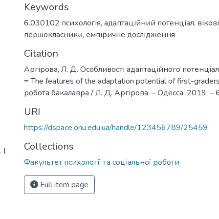
Keywords
6.030102 психологія
,
адаптаційний потенціал
,
віков
першокласники
,
емпіричне дослідження
Citation
Аргірова, Л. Д. Особливості адаптаційного потенціа
= The features of the adaptation potential of first-grade
робота бакалавра / Л. Д. Аргірова. – Одесса, 2019. – 6
URI
https://dspace.onu.edu.ua/handle/123456789/25459
Collections
І.
Факультет психології та соціальної роботи
Full item page