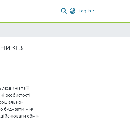
Log In
ників
ь людини та її
ні особистості
 соціально-
о будувати між
 здійснювати обмін