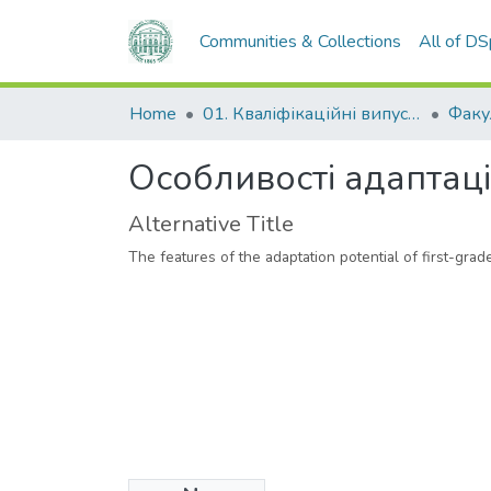
Communities & Collections
All of D
Home
01. Кваліфікаційні випускні роботи здобувачів вищої освіти
Особливості адаптац
Alternative Title
The features of the adaptation potential of first-grad