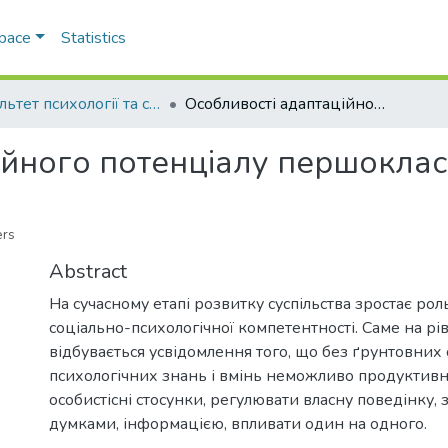
Space
Statistics
Факультет психології та соціальної роботи
Особливості адаптаційного потенціалу першокласників
ійного потенціалу першоклас
ers
Abstract
На сучасному етапі розвитку суспільства зростає рол
соціально-психологічної компетентності. Саме на рів
відбувається усвідомлення того, що без ґрунтовних
психологічних знань і вмінь неможливо продуктивн
особистісні стосунки, регулювати власну поведінку,
думками, інформацією, впливати один на одного.