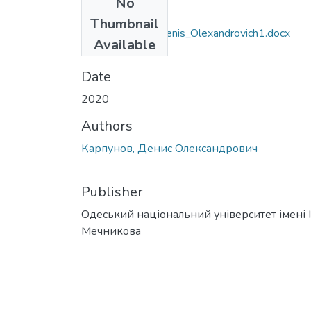
No
Files
Thumbnail
052_Karpunov_Denis_Olexandrovich1.docx
Available
(39.71 KB)
Date
2020
Authors
Карпунов, Денис Олександрович
Publisher
Одеський національний університет імені І. 
Мечникова