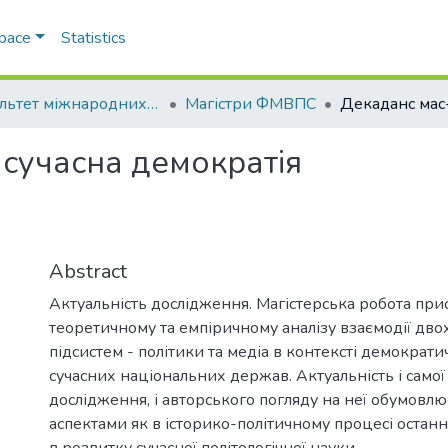
Space
Statistics
Факультет міжнародних відносин, політології та соціології
Магістри ФМВПС
 сучасна демократія
Abstract
Актуальність дослідження. Магістерська робота при
теоретичному та емпіричному аналізу взаємодії дво
підсистем - політики та медіа в контексті демократ
сучасних національних держав. Актуальність і само
дослідження, і авторського погляду на неї обумовлю
аспектами як в історико-політичному процесі останніх
в розвитку сучасної політологічної науки.