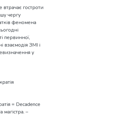
е втрачає гостроти
ршу чергу
чатків феномена
сьогодні
і первинної,
і взаємодія ЗМІ і
ревизначення у
кратія
ратія = Decadence
 магістра. –