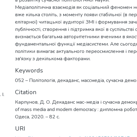
Медіаполітична взаємодія як соціальний феномен н
вже кілька століть, з моменту появи стабільної (в пе
елітарної) читацької аудиторії ЗМІ і формування за
публічності, створення і підтримка якої в суспільстві 
визнається багатьма авторитетними вченими в якост
фундаментальної функції медіасистеми. Але сьогодн
політики вимагає актуального переосмислення і пе
зв'язку з декількома факторами.
Keywords
052 – Політологія
,
декаданс
,
маccмедіа
,
сучасна демо
Citation
І.
Карпунов, Д. О. Декаданс мас-медіа і сучасна демок
of mass media and modern democracy : дипломна робота
Одеса, 2020. – 82 с.
URI