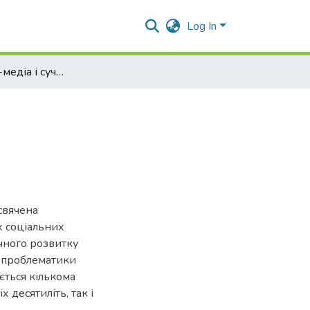
Log In
Декаданс мас-медіа і сучасна демократія
свячена
х соціальних
ичного розвитку
ї проблематики
ється кількома
 десятиліть, так і