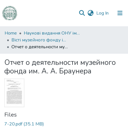
(current)
Log In
Communities
Home
Наукові видання ОНУ імені І. І. Мечникова
&
Вісті музейного фонду ім. О. О. Браунера
Collections
Отчет о деятельности музейного фонда им. А. А. Браунера
All of DSpace
Отчет о деятельности музейного
фонда им. А. А. Браунера
Statistics
Files
7-20.pdf
(35.1 MB)