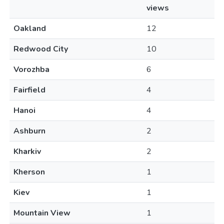
views
Oakland
12
Redwood City
10
Vorozhba
6
Fairfield
4
Hanoi
4
Ashburn
2
Kharkiv
2
Kherson
1
Kiev
1
Mountain View
1