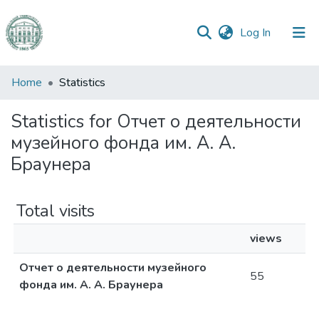
(current)
Log In
Communities
Home
Statistics
&
Collections
Statistics for Отчет о деятельности
музейного фонда им. А. А.
All of DSpace
Браунера
Total visits
views
Отчет о деятельности музейного
55
фонда им. А. А. Браунера