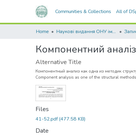
Communities & Collections
All of D
Home
Наукові видання ОНУ імені І. І. Мечникова
Компонентний аналіз 
Alternative Title
Компонентный анализ как одна из методик структ
Component analysis as one of the structural method
Files
41-52.pdf
(477.58 KB)
Date