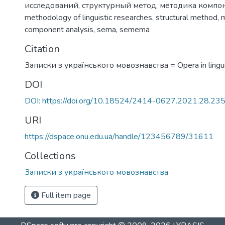
исследований
,
структурный метод
,
методика компон
methodology of linguistic researches
,
structural method
,
m
component analysis
,
sema
,
semema
Citation
Записки з українського мовознавства = Opera in linguis
DOI
DOI: https://doi.org/10.18524/2414-0627.2021.28.23
URI
https://dspace.onu.edu.ua/handle/123456789/31611
Collections
Записки з українського мовознавства
Full item page