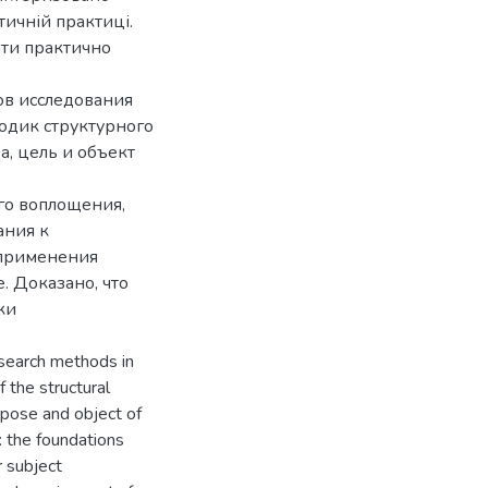
тичній практиці.
ати практично
ов исследования
одик структурного
, цель и объект
го воплощения,
ания к
 применения
. Доказано, что
ки
esearch methods in
 the structural
urpose and object of
: the foundations
r subject