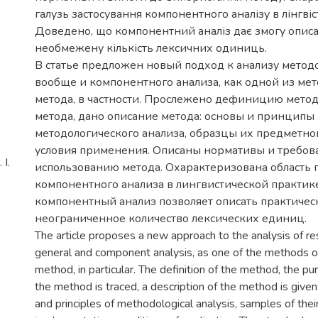
галузь застосування компонентного аналізу в лінгвіс
Доведено, що компонентний аналіз дає змогу опис
необмежену кількість лексичних одиниць.
В статье предложен новый подход к анализу метод
вообще и компонентного анализа, как одной из мет
метода, в частности. Прослежено дефиницию метода
метода, дано описание метода: основы и принципы
методологического анализа, образцы их предметно
условия применения. Описаны нормативы и требов
І.
использованию метода. Охарактеризована область
компонентного анализа в лингвистической практике
компонентный анализ позволяет описать практичес
неограниченное количество лексических единиц.
The article proposes a new approach to the analysis of r
general and component analysis, as one of the methods of
method, in particular. The definition of the method, the p
the method is traced, a description of the method is given
and principles of methodological analysis, samples of thei