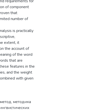
and requirements for
tion of component
proven that
imited number of
lysis is practically
scriptive,
e extent, it
 on the account of
 meaning of the word
ords that are
these features in the
ties, and the weight
combined with given
 метод
,
методика
ингвистических