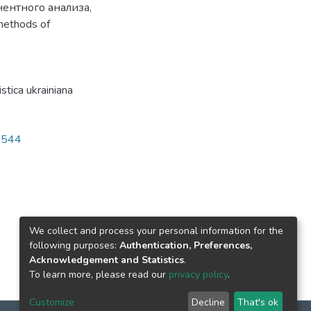
ентного анализа
,
ethods of
tica ukrainiana
5544
We collect and process your personal information for the
following purposes:
Authentication, Preferences,
Acknowledgement and Statistics
.
To learn more, please read our
privacy policy
.
Customize
Decline
That's ok