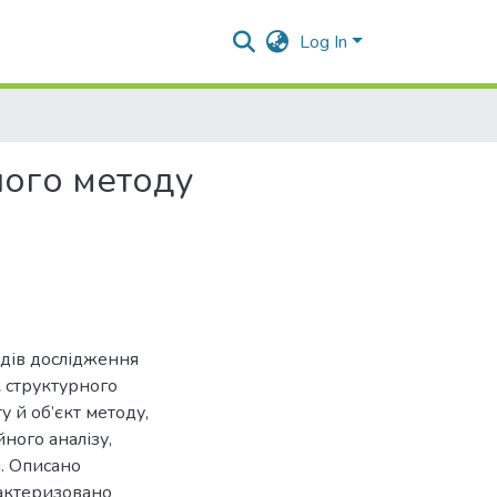
Log In
ного методу
одів дослідження
к структурного
 й об’єкт методу,
ного аналізу,
я. Описано
актеризовано