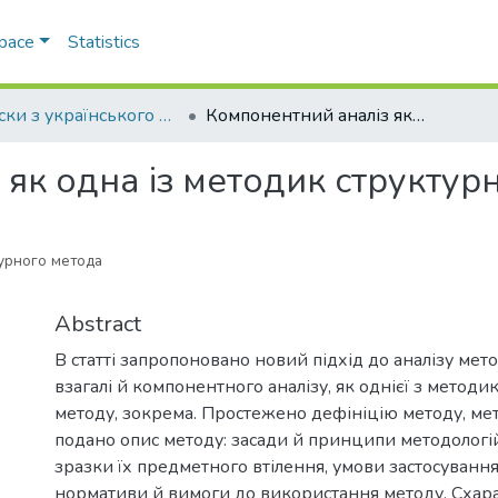
Space
Statistics
Записки з українського мовознавства
Компонентний аналіз як одна із методик структурного методу
як одна із методик структур
урного метода
s
Abstract
В статті запропоновано новий підхід до аналізу мет
взагалі й компонентного аналізу, як однієї з методи
методу, зокрема. Простежено дефініцію методу, мету
подано опис методу: засади й принципи методологій
зразки їх предметного втілення, умови застосуванн
нормативи й вимоги до використання методу. Схар